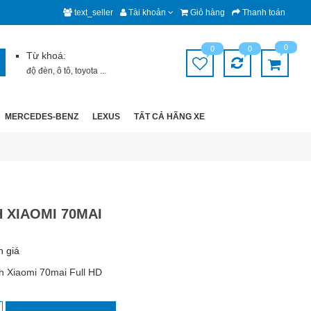
text_seller
Tài khoản
Giỏ hàng
Thanh toán
0
0
0
Từ khoá:
độ đèn
,
ô tô
,
toyota
...
MERCEDES-BENZ
LEXUS
TẤT CẢ HÃNG XE
 XIAOMI 70MAI
h giá
h Xiaomi 70mai Full HD