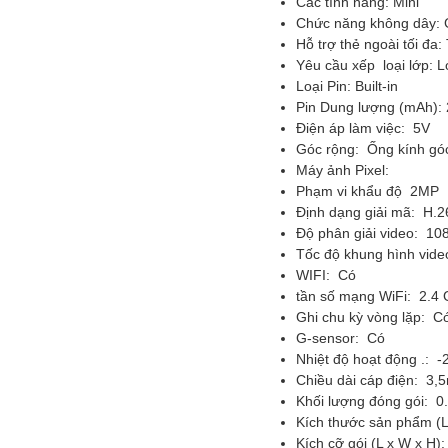
Các tính năng: Mini
Chức năng không dây: G
Hỗ trợ thẻ ngoài tối đ
Yêu cầu xếp loại lớp: 
Loại Pin: Built-in
Pin Dung lượng (mAh): 
Điện áp làm việc
: 5V
Góc rộng: Ống kính gó
Máy ảnh Pixel:
Phạm vi khẩu độ 2MP 
Định dạng giải mã: H.2
Độ phân giải video: 10
Tốc độ khung hình vide
WIFI: Có
tần số mạng WiFi: 2.4
Ghi chu kỳ vòng lặp: C
G-sensor: Có
Nhiệt độ hoạt động .: -
Chiều dài cáp điện: 3,
Khối lượng đóng gói: 0
Kích thước sản phẩm (L 
Kích cỡ gói (L x W x H):