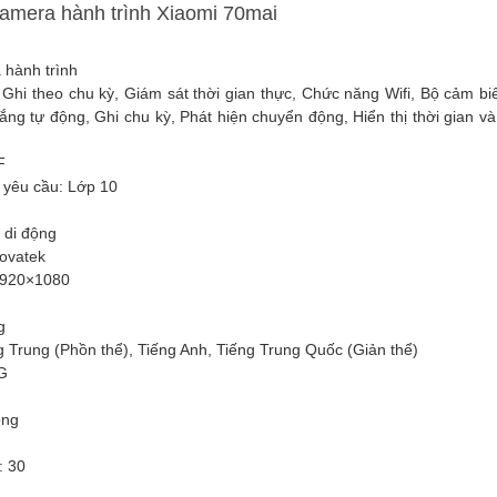
camera hành trình Xiaomi 70mai
hành trình
:
Ghi theo chu kỳ, Giám sát thời gian thực, Chức năng Wifi, Bộ cảm 
ng tự động, Ghi chu kỳ, Phát hiện chuyển động, Hiển thị thời gian và
F
 yêu cầu:
Lớp 10
 di động
ovatek
920×1080
g
g Trung (Phồn thể), Tiếng Anh, Tiếng Trung Quốc (Giản thể)
G
ông
y:
30