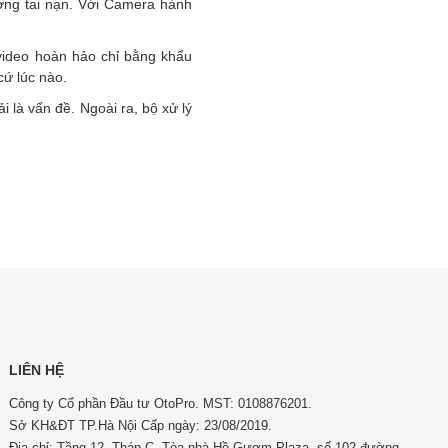
ường tai nạn. Với Camera hành
video hoàn hảo chỉ bằng khẩu
cứ lúc nào.
 là vấn đề. Ngoài ra, bộ xử lý
LIÊN HỆ
Công ty Cổ phần Đầu tư OtoPro. MST: 0108876201.
Sở KH&ĐT TP.Hà Nội Cấp ngày: 23/08/2019.
Địa chỉ: Tầng 12, Tháp C, Tòa nhà Hồ Gươm Plaza, số 102 đường