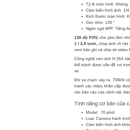
Tỷ lệ màn hình:
Không
Cảm biến hình ảnh:
1/
Kích thước màn hình:
K
Góc nhìn:
130 °
Ngôn ngữ APP:
Tiếng A
130 độ FOV,
che phủ tầm nhì
1 / 2,9 inch,
chụp ảnh rõ nét
xem bản ghi và chia sẻ video 
Công nghệ nén ảnh H.264 nâng 
thể tránh được vấn đề rơi tr
xe.
Khi va chạm xảy ra, 70MAI có 
tránh các video khẩn cấp đượ
các báo cáo của cảnh sát, báo
Tính năng cơ bản của c
Model: 70 phút
Loại: Camera hành trìn
Cảm biến hình ảnh kh