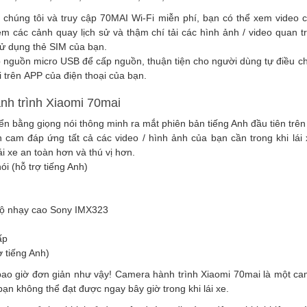
chúng tôi và truy cập 70MAI Wi-Fi miễn phí, bạn có thể xem video 
m các cảnh quay lịch sử và thậm chí tải các hình ảnh / video quan t
ử dụng thẻ SIM của bạn.
p nguồn micro USB để cấp nguồn, thuận tiện cho người dùng tự điều ch
i trên APP của điện thoại của bạn.
nh trình Xiaomi 70mai
iển bằng giọng nói thông minh ra mắt phiên bản tiếng Anh đầu tiên trên 
cam đáp ứng tất cả các video / hình ảnh của bạn cần trong khi lái 
ái xe an toàn hơn và thú vị hơn.
ói (hỗ trợ tiếng Anh)
độ nhạy cao Sony IMX323
ấp
ợ tiếng Anh)
 bao giờ đơn giản như vậy! Camera hành trình Xiaomi 70mai là một ca
n không thể đạt được ngay bây giờ trong khi lái xe.