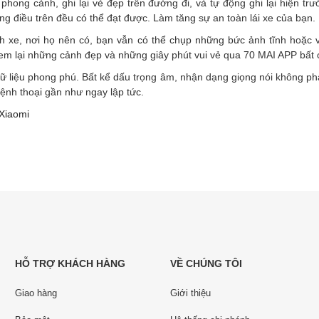
phong cảnh, ghi lại vẻ đẹp trên đường đi, và tự động ghi lại hiện tr
ững điều trên đều có thể đạt được. Làm tăng sự an toàn lái xe của bạn.
nh xe, nơi họ nên có, bạn vẫn có thể chụp những bức ảnh tĩnh hoặc 
em lại những cảnh đẹp và những giây phút vui vẻ qua 70 MAI APP bất 
dữ liệu phong phú. Bất kể dấu trọng âm, nhận dạng giọng nói không phải
ệnh thoại gần như ngay lập tức.
Xiaomi
HỖ TRỢ KHÁCH HÀNG
VỀ CHÚNG TÔI
Giao hàng
Giới thiệu