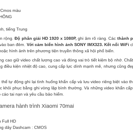
4 Cmos màu
HÔNG
nh, tiếng Trung
n rộng.
Độ phân giải HD 1920 x 1080P,
ghi âm rõ ràng. Các
thành 
 vào ban đêm.
Với cảm biến hình ảnh SONY IMX323.
Kết nối WiFi
c
hoặc hình ảnh trên phương tiện truyền thông xã hội phổ biến.
cao giữ video chất lượng cao và đóng vai trò tiết kiệm bộ nhớ. Chất 
ong điều kiện nhiệt độ cao, cung cấp lực dính mạnh mẽ, nhưng cũng đ
thể tự động ghi lại tình huống khẩn cấp và lưu video riêng biệt vào 
c khôi phục bằng ghi vòng lặp bình thường. Và những video khẩn cấp 
 cáo tai nạn và yêu cầu bảo hiểm.
amera hành trình Xiaomi 70mai
h Full HD
ông dây Dashcam : CMOS