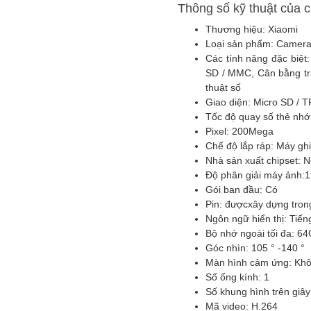
Thông số kỹ thuật của 
Thương hiệu: Xiaomi
Loại sản phẩm:
Camera 
Các tính năng đặc biệt
SD / MMC, Cân bằng trắ
thuật số
Giao diện:
Micro SD / T
Tốc độ quay số thẻ nhớ
Pixel:
200Mega
Chế độ lắp ráp:
Máy ghi
Nhà sản xuất chipset:
N
Độ phân giải máy ảnh:
1
Gói ban đầu:
Có
Pin: được
xây dựng tron
Ngôn ngữ hiển thị:
Tiến
Bộ nhớ ngoài tối đa:
64
Góc nhìn:
105 ° -140 °
Màn hình cảm ứng:
Kh
Số ống kính:
1
Số khung hình trên giâ
Mã video:
H.264