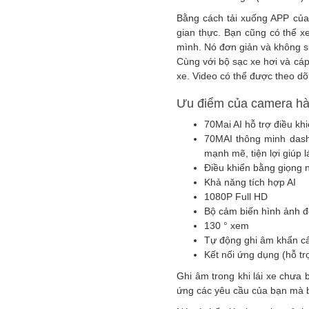
Bằng cách tải xuống APP của 
gian thực. Bạn cũng có thể xe
mình. Nó đơn giản và không s
Cùng với bộ sạc xe hơi và cá
xe. Video có thể được theo dõ
Ưu điểm của camera hà
70Mai AI hỗ trợ điều kh
70MAI thông minh dash 
mạnh mẽ, tiện lợi giúp l
Điều khiển bằng giọng n
Khả năng tích hợp AI
1080P Full HD
Bộ cảm biến hình ảnh 
130 ° xem
Tự động ghi âm khẩn c
Kết nối ứng dụng (hỗ tr
Ghi âm trong khi lái xe chưa
ứng các yêu cầu của bạn mà bạ