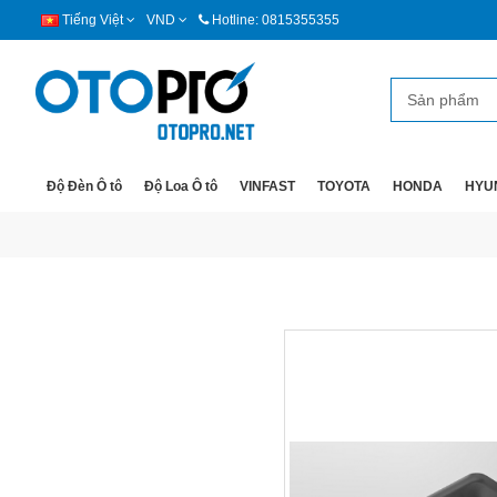
Tiếng Việt
VND
Hotline: 0815355355
Độ Đèn Ô tô
Độ Loa Ô tô
VINFAST
TOYOTA
HONDA
HYU