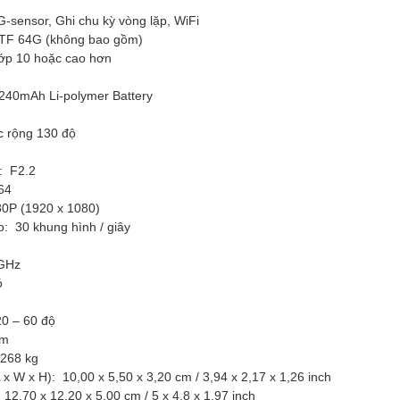
-sensor, Ghi chu kỳ vòng lặp, WiFi
a: TF 64G (không bao gồm)
Lớp 10 hoặc cao hơn
240mAh Li-polymer Battery
c rộng 130 độ
: F2.2
64
80P (1920 x 1080)
o: 30 khung hình / giây
 GHz
ó
20 – 60 độ
5m
.268 kg
x W x H): 10,00 x 5,50 x 3,20 cm / 3,94 x 2,17 x 1,26 inch
 12,70 x 12,20 x 5,00 cm / 5 x 4,8 x 1,97 inch