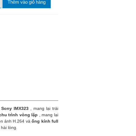
Thêm vào giỏ hàng
 Sony IMX323
, mang lại trải
 chu trình vòng lặp
, mang lại
nén ảnh H.264 và
ống kính full
hài lòng.