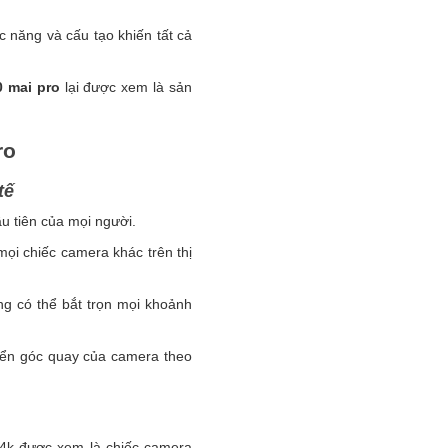
 năng và cấu tạo khiến tất cả
0 mai pro
lại được xem là sản
ro
ế
u tiên của mọi người.
mọi chiếc camera khác trên thị
g có thể bắt trọn mọi khoảnh
uyển góc quay của camera theo
i 4k được xem là chiếc camera