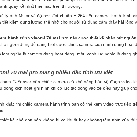
ảnh quay tốt nhất hiện nay trên thị trường.
 xử lý ảnh Mstar và độ nén đạt chuẩn H.264 nên camera hành trình x
 tiết kiệm dung lượng thẻ nhớ cho người sử dụng cảm thấy hài lòng 
era hành trình xiaomi 70 mai pro
này được thiết kế phần nút nguồn
 cho người dùng dễ dàng biết được chiếc camera của mình đang hoạt 
 lam nghĩa là camera đang hoạt động, màu xanh lục nghĩa là đang ghi
mi 70 mai pro mang nhiều đặc tính ưu việt
à chạm G-Sensor nên chiếc camera
có khả năng bảo vệ đoạn video khô
 động kích hoạt ghi hình khi có lực tác động vào xe điều này giúp c
nh khác thì chiếc
camera hành trình
bạn có thể xem video trực tiếp 
ne.
iết kế nhỏ gọn nên không bị xe khuất hay choáng tầm nhìn của tài 