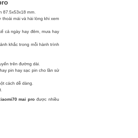
pro
ọn 87.5x53x18 mm.
thoải mái và hài lòng khi xem
 kể cả ngày hay đêm, mưa hay
ảnh khắc trong mỗi hành trình
uyển trên đường dài.
hay pin hay sạc pin cho lần sử
một cách dễ dàng.
t.
xiaomi70 mai pro
được nhiều