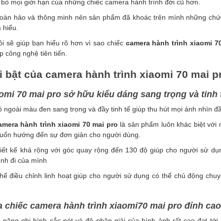
 bỏ mọi giới hạn của những chiếc camera hành trình đời cũ hơn.
oàn hảo và thông minh nên
sản phẩm
đã khoác trên mình những chức
 hiểu.
ôi sẽ giúp bạn hiểu rõ hơn vì sao chiếc
camera hành trình xiaomi 7
 công nghệ tiên tiến.
 bật của camera hành trình xiaomi 70 mai p
i 70 mai pro sở hữu kiểu dáng sang trọng và tinh t
 ngoài màu đen sang trọng và đầy tinh tế giúp thu hút mọi ánh nhìn đầ
amera hành trình xiaomi 70 mai pro
là sản phẩm luôn khác biệt với 
muốn hướng đến sự đơn giản cho người dùng.
iết kế khá rộng với góc quay rộng đến 130 độ giúp cho người sử dụn
ình đi của mình
hể điều chỉnh linh hoạt giúp cho người sử dụng có thể chủ động ch
 chiếc camera hành trình xiaomi70 mai pro đỉnh cao
năng ghi hình sắc nét và độ phân giải của hình ảnh rất cao đạt tớ