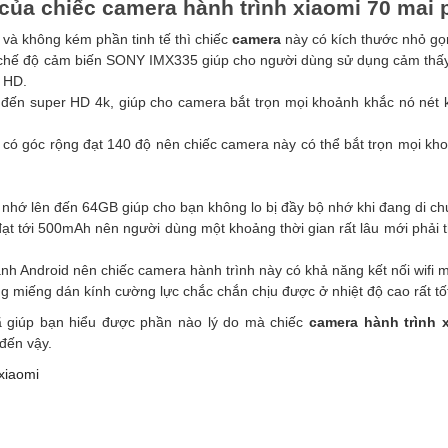
của chiếc camera hành trình xiaomi 70 mai 
 và không kém phần tinh tế thì chiếc
camera
này có kích thước nhỏ g
chế độ cảm biến SONY IMX335 giúp cho người dùng sử dụng cảm thấy 
l HD.
 đến super HD 4k, giúp cho camera bắt trọn mọi khoảnh khắc nó nét
 có góc rộng đạt 140 độ nên chiếc camera này có thể bắt trọn mọi kho
 nhớ lên đến 64GB giúp cho bạn không lo bị đầy bộ nhớ khi đang di ch
t tới 500mAh nên người dùng một khoảng thời gian rất lâu mới phải t
nh Android nên chiếc camera hành trình này có khả năng kết nối wifi 
miếng dán kính cường lực chắc chắn chịu được ở nhiệt độ cao rất tố
 đã giúp bạn hiểu được phần nào lý do mà chiếc
camera hành trình 
đến vậy.
xiaomi