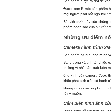
Sản phẩm được ra đời để xóa
Được xem là một sản phẩm h
mọi người phải bất ngờ khi tìm
Bài viết dưới đây của chúng t
phẩm hoàn hảo của sự kết hợp
Những ưu điểm nổi
Camera hành trình xiaom
Sản phẩm s
ở hữu cho mình vỏ
Sang trọng và tinh tế, chiếc
c
trường vì nhà sản xuất luôn 
ống kính của camera được th
khắc phát sinh trên cả hành tr
khung quay của ống kích có t
tùy ý muốn.
Cảm biến hình ảnh của
Được sony hỗ trợ nên có khả 