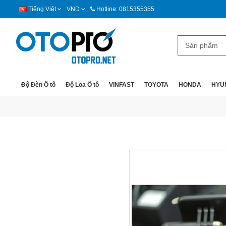
Tiếng Việt
VND
Hotline: 0815355355
Độ Đèn Ô tô
Độ Loa Ô tô
VINFAST
TOYOTA
HONDA
HYU