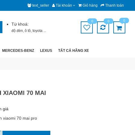
text_seller
Tài khoản
Giỏ hàng
Thanh toán
0
0
0
Từ khoá:
độ đèn
,
ô tô
,
toyota
...
MERCEDES-BENZ
LEXUS
TẤT CẢ HÃNG XE
 XIAOMI 70 MAI
h giá
h xiaomi 70 mai pro