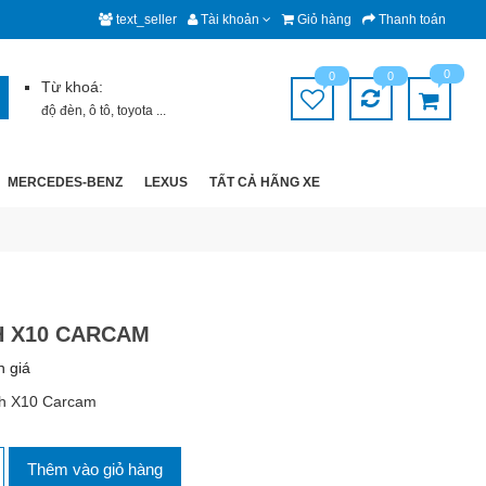
text_seller
Tài khoản
Giỏ hàng
Thanh toán
0
0
0
Từ khoá:
độ đèn
,
ô tô
,
toyota
...
MERCEDES-BENZ
LEXUS
TẤT CẢ HÃNG XE
H X10 CARCAM
h giá
nh X10 Carcam
Thêm vào giỏ hàng