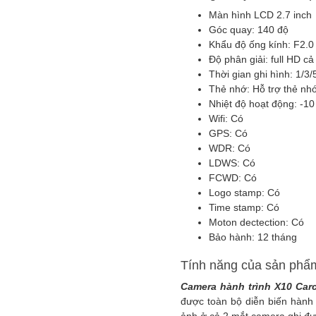
Màn hình LCD 2.7 inch
Góc quay: 140 độ
Khẩu độ ống kính: F2.0
Độ phân giải: full HD c
Thời gian ghi hình: 1/3/
Thẻ nhớ: Hỗ trợ thẻ nh
Nhiệt độ hoạt động: -10
Wifi: Có
GPS: Có
WDR: Có
LDWS: Có
FCWD: Có
Logo stamp: Có
Time stamp: Có
Moton dectection: Có
Bảo hành: 12 tháng
Tính năng của sản phẩ
Camera hành trình X10 Car
được toàn bộ diễn biến hành 