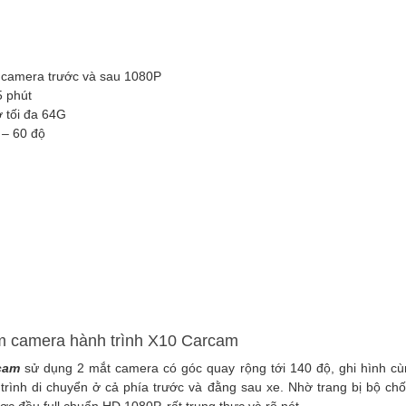
ả camera trước và sau 1080P
5 phút
ớ tối đa 64G
 – 60 độ
m camera hành trình X10 Carcam
cam
sử dụng 2 mắt camera có góc quay rộng tới 140 độ, ghi hình cù
trình di chuyển ở cả phía trước và đằng sau xe. Nhờ trang bị bộ ch