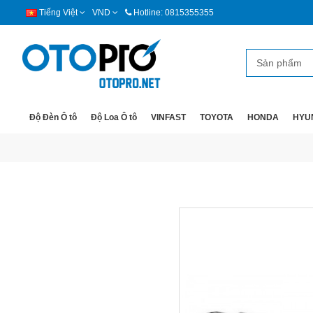
Tiếng Việt
VND
Hotline: 0815355355
Độ Đèn Ô tô
Độ Loa Ô tô
VINFAST
TOYOTA
HONDA
HYU