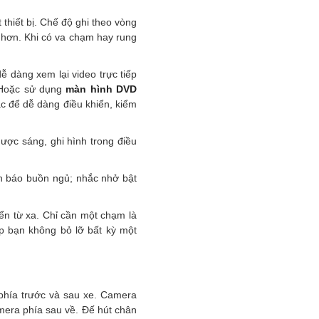
 thiết bị. Chế độ ghi theo vòng
o hơn. Khi có va chạm hay rung
ễ dàng xem lại video trực tiếp
. Hoặc sử dụng
màn hình DVD
ác để dễ dàng điều khiển, kiểm
ợc sáng, ghi hình trong điều
nh báo buồn ngủ; nhắc nhở bật
iển từ xa. Chỉ cần một chạm là
úp bạn không bỏ lỡ bất kỳ một
phía trước và sau xe. Camera
amera phía sau về. Đế hút chân