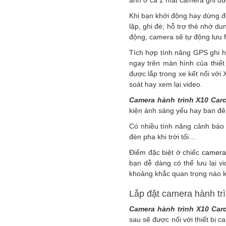
ảnh ở cả 2 mắt camera ghi đượ
Khi bạn khởi động hay dừng đ
lặp, ghi đè; hỗ trợ thẻ nhớ d
động, camera sẽ tự động lưu f
Tích hợp tính năng GPS ghi hì
ngay trên màn hình của thiết
được lắp trong xe kết nối với
soát hay xem lại video.
Camera hành trình X10 Car
kiện ánh sáng yếu hay ban đêm
Có nhiều tính năng cảnh báo 
đèn pha khi trời tối…
Điểm đặc biệt ở chiếc
camera
bạn dễ dàng có thể lưu lại v
khoảng khắc quan trọng nào kh
Lắp đặt camera hành t
Camera hành trình X10 Car
sau sẽ được nối với thiết bị 