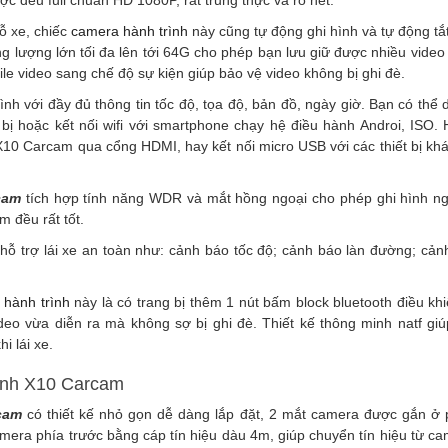
c đều full chuẩn HD 1080P, rất trung thực và rõ nét.
ỗ xe, chiếc
camera hành trình
này cũng tự động ghi hình và tự động tắt
ung lượng lớn tối đa lên tới 64G cho phép bạn lưu giữ được nhiều vide
ile video sang chế độ sự kiện giúp bảo vệ video không bị ghi đè.
nh với đầy đủ thông tin tốc độ, tọa độ, bản đồ, ngày giờ. Bạn có thể d
 bị hoặc kết nối wifi với smartphone chạy hệ điều hành Androi, ISO
 X10 Carcam qua cổng HDMI, hay kết nối micro USB với các thiết bị kh
cam
tích hợp tính năng WDR và mắt hồng ngoại cho phép ghi hình ngư
 đều rất tốt.
hỗ trợ lái xe an toàn như: cảnh báo tốc độ; cảnh báo làn đường; cả
 hành trình
này là có trang bị thêm 1 nút bấm block bluetooth điều kh
ideo vừa diễn ra mà không sợ bị ghi đè. Thiết kế thông minh natf gi
i lái xe.
rình X10 Carcam
cam
có thiết kế nhỏ gọn dễ dàng lắp đặt, 2 mắt camera được gắn ở 
camera phía trước bằng cáp tín hiệu dàu 4m, giúp chuyển tín hiệu từ c