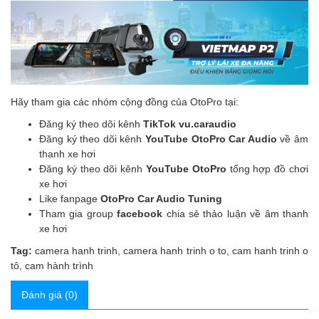
Hãy tham gia các nhóm cộng đồng của OtoPro tại:
Đăng ký theo dõi kênh
TikTok vu.caraudio
Đăng ký theo dõi kênh
YouTube OtoPro Car Audio
về âm
thanh xe hơi
Đăng ký theo dõi kênh
YouTube OtoPro
tổng hợp đồ chơi
xe hơi
Like fanpage
OtoPro Car Audio Tuning
Tham gia group
facebook
chia sẻ thảo luận về âm thanh
xe hơi
Tag:
camera hanh trinh
,
camera hanh trinh o to
,
cam hanh trinh o
tô
,
cam hành trình
Đánh giá (0)