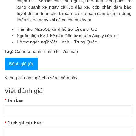
chạm G – Sensor cho phép ghi lại mọi hoạt động diễn ra
xung quanh xe ngay cả lúc đậu xe, góp phần đảm bảo
tuyệt đối an toàn cho tài sản, cài đặt sẵn cảm biến tự động
khóa video ngay khi có va chạm xảy ra.
Thẻ nhớ MicroSD card hỗ trợ tối đa 64GB
Nguồn điện 5V 1.5A cấp điện từ nguồn Acquy của xe.
Hỗ trợ ngôn ngữ Việt – Anh – Trung Quốc.
Tag:
Camera hành trình ô tô
,
Vietmap
Đánh giá (0)
Không có đánh giá cho sản phẩm này.
Viết đánh giá
Tên bạn:
Đánh giá của bạn: