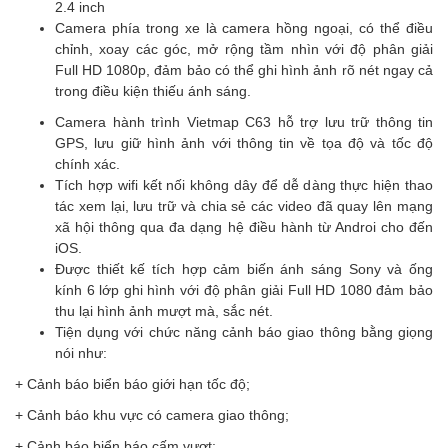
2.4 inch
Camera phía trong xe là camera hồng ngoại, có thể điều
chỉnh, xoay các góc, mở rộng tầm nhìn với độ phân giải
Full HD 1080p, đảm bảo có thể ghi hình ảnh rõ nét ngay cả
trong điều kiện thiếu ánh sáng.
Camera hành trình Vietmap C63 hỗ trợ lưu trữ thông tin
GPS, lưu giữ hình ảnh với thông tin về tọa độ và tốc độ
chính xác.
Tích hợp wifi kết nối không dây để dễ dàng thực hiện thao
tác xem lại, lưu trữ và chia sẻ các video đã quay lên mạng
xã hội thông qua đa dạng hệ điều hành từ Androi cho đến
iOS.
Được thiết kế tích hợp cảm biến ánh sáng Sony và ống
kính 6 lớp ghi hình với độ phân giải Full HD 1080 đảm bảo
thu lại hình ảnh mượt mà, sắc nét.
Tiện dụng với chức năng cảnh báo giao thông bằng giọng
nói như:
+ Cảnh báo biển báo giới hạn tốc độ;
+ Cảnh báo khu vực có camera giao thông;
+ Cảnh báo biển báo cấm vượt;