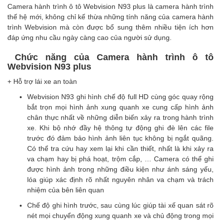
Camera hành trình ô tô Webvision N93 plus là camera hành trình
thế hệ mới, không chỉ kế thừa những tính năng của camera hành
trình Webvision mà còn được bổ sung thêm nhiều tiện ích hơn
đáp ứng nhu cầu ngày càng cao của người sử dụng.
Chức năng của Camera hành trình ô tô
Webvision N93 plus
+ Hỗ trợ lái xe an toàn
Webvision N93 ghi hình chế độ full HD cùng góc quay rộng
bắt trọn mọi hình ảnh xung quanh xe cung cấp hình ảnh
chân thực nhất về những diễn biến xảy ra trong hành trình
xe. Khi bộ nhớ đầy hệ thông tự động ghi đè lên các file
trước đó đảm bảo hình ảnh liên tục không bị ngắt quãng.
Có thể tra cứu hay xem lại khi cần thiết, nhất là khi xảy ra
va chạm hay bị phá hoạt, trộm cắp, … Camera có thể ghi
được hình ảnh trong những điều kiện như ánh sáng yếu,
lóa giúp xác định rõ nhất nguyên nhân va chạm và trách
nhiệm của bên liên quan
Chế độ ghi hình trước, sau cùng lúc giúp tài xế quan sát rõ
nét mọi chuyển động xung quanh xe và chủ động trong mọi