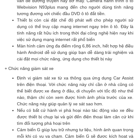
vấn đề đường truyền hay đơ máy. Camera hành trình ô tô
Webvision N93plus mang đến cho người dùng tính năng
tương đương với chiếc
đầu DVD ô tô
đắt tiền.
Thiết bị còn cài đặt chế độ phát wifi cho phép người sử
dụng có thể truy cập mạng internet ngay trên ô tô. Đây là
tính năng rất hữu ích trong thời đại công nghệ hiện nay khi
việc sử dụng mạng internet rất phổ biến
Màn hình cảm ứng đa điểm rộng 6,86 inch, hết hợp hệ điều
hành Android dễ sử dụng giúp bạn dễ dàng trải nghiệm và
cài đặt mọi chức năng, ứng dụng cho thiết bị này
+ Chức năng giám sát xe
Định vị giám sát xe từ xa thông qua ứng dụng Car Assist
trên điện thoại. Với chức năng này chỉ cần ở nhà cũng có
thể biết được xe đang ở đâu, di chuyển với tốc độ như thế
nào, thậm chí còn xem được hình ảnh phía trước của xe.
Chức năng này giúp quản lý xe sát sao hơn.
Nếu có bất cứ hành vi phá hoại nào tác động vào xe đều
được thiết bị chụp lại và gửi đến điện thoại làm căn cứ khi
tìm đối tượng phá hoại trên
Cảm biến G giúp lưu trữ nhưng tư liệu, hình ảnh quan trọng
mỗi khi có vụ va chạm. Cảm biến G sẽ được kích hoạt và