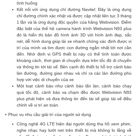
tình huống
Kết nối với ứng dụng chỉ đường Navitel: Đây là ứng dụng
chỉ đường chính xác nhật và được cập nhật liên tục 3 tháng
1 lần và là ứng dụng độc quyền của hãng Webvision. Điểm
đặc biệt của thế hệ camera hành trình Webvision N93 plus
đó là hiển thị bản đồ hình ảnh 3D với hình ảnh đẹp, sắc
nét, dễ hình dung giúp lái xe nhanh chóng xác định được vị
trí của mình và tìm được con đường ngắn nhất tới nơi cần
đến. Nhờ định vị GPS thiết bị này có thể tính toán được
khoảng cách, thơi gian di chuyển dựa trên tốc độ di chuyển
và thông tin tới tài xế. Bên cạnh đó thiết bị hỗ trợ cảnh báo
làn đường, đường giao nhau và chỉ ra các làn đường phù
hợp với việc di chuyển của xe
Một loạt cảnh báo như cảnh báo lấn làn, cảnh báo chạy
quá tốc độ, cảnh báo va chạm đều được Webvision N93
plus phát hiện và đưa thông tin đến tài xế giúp tài xế điều
chỉnh về vị trí an toàn.
+ Phục vụ nhu cầu giải trí của người sử dụng
Công nghệ 4G LTE hiện đại người dùng tha hồ xem phim,
nghe nhạc hay lướt net trên thiết bị mà không lo lắng về