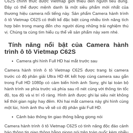
C62S chính thức được Vietmap giới thiệu đến người tiêu dùng.
Đây có thể được mệnh danh là một siêu phẩm mới nhất của
thương hiệu camera nổi tiếng này. Sản phẩm Camera hành trình
ô tô Vietmap C62S có thiết kế đặc biệt cùng nhiều tính năng tích
hợp bên trong mang đến cho người dùng những trải nghiệm thú
vị. Chúng ta cùng tìm hiểu cụ thể về sản phẩm này xem nhé.
Tính năng nổi bật của Camera hành
trình ô tô Vietmap C62S
Camera ghi hình Full HD hai mắt trước sau
Camera hành trình ô tô Vietmap C62S được trang bị camera
trước có độ phân giải Ultra HD 4K kết hợp cùng camera sau gắn
trong Full HD 1080p có cảm biến hình ảnh Sony, ghi lại toàn bộ
hành trình xe phía trước và phía sau rõ nét cùng với thông tin tốc
độ, tọa độ và vị trí rõ ràng. Hình ảnh được ghi lại siêu nét không
kể thời gian ngày hay đêm. Khi hai mắt camera này ghi hình cùng
một lúc, hình ảnh thu về sẽ có độ phân giải Full HD.
Cảnh báo thông tin giao thông bằng giọng nói
Camera hành trình ô tô Vietmap C62S có tính năng độc đáo cảnh
báo thông tin giao thông bằng giọng nói trên toàn quốc kèm nhiều