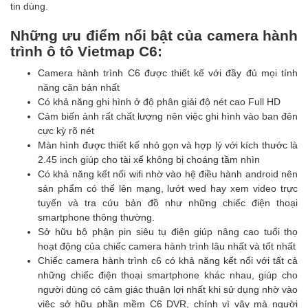
tin dùng.
Những ưu điểm nổi bật của camera hành
trình ô tô Vietmap C6:
Camera hành trình C6 được thiết kế với đầy đủ mọi tính
năng căn bản nhất
Có khả năng ghi hình ở độ phân giải độ nét cao Full HD
Cảm biến ảnh rất chất lượng nên việc ghi hình vào ban đên
cực kỳ rõ nét
Màn hình được thiết kế nhỏ gọn và hợp lý với kích thước là
2.45 inch giúp cho tài xế không bị choáng tầm nhìn
Có khả năng kết nối wifi nhờ vào hệ điều hành android nên
sản phẩm có thể lên mạng, lướt wed hay xem video trực
tuyến và tra cứu bản đồ như những chiếc điện thoại
smartphone thông thường.
Sở hữu bộ phận pin siêu tụ điện giúp nâng cao tuổi thọ
hoạt động của chiếc camera hành trình lâu nhất và tốt nhất
Chiếc camera hành trình c6 có khả năng kết nối với tất cả
những chiếc điện thoại smartphone khác nhau, giúp cho
người dùng có cảm giác thuận lợi nhất khi sử dụng nhờ vào
việc sở hữu phần mềm C6 DVR, chính vì vậy mà người