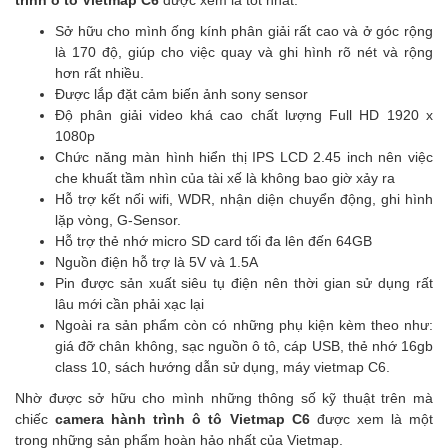
trình ô tô Vietmap C6
được xem là tốt nhất:
Sở hữu cho mình ống kính phân giải rất cao và ở góc rộng
là 170 độ, giúp cho việc quay và ghi hình rõ nét và rộng
hơn rất nhiều.
Được lắp đặt cảm biến ảnh sony sensor
Độ phân giải video khá cao chất lượng Full HD 1920 x
1080p
Chức năng màn hình hiển thị IPS LCD 2.45 inch nên việc
che khuất tầm nhìn của tài xế là không bao giờ xảy ra
Hỗ trợ kết nối wifi, WDR, nhận diện chuyển động, ghi hình
lặp vòng, G-Sensor.
Hỗ trợ thẻ nhớ micro SD card tối đa lên đến 64GB
Nguồn điện hỗ trợ là 5V và 1.5A
Pin được sản xuất siêu tụ điện nên thời gian sử dụng rất
lâu mới cần phải xạc lại
Ngoài ra sản phẩm còn có những phụ kiện kèm theo như:
giá đỡ chân không, sạc nguồn ô tô, cáp USB, thẻ nhớ 16gb
class 10, sách hướng dẫn sử dụng, máy vietmap C6.
Nhờ được sở hữu cho mình những thông số kỹ thuật trên mà
chiếc
camera hành trình ô tô Vietmap C6
được xem là một
trong những sản phẩm hoàn hảo nhất của Vietmap.