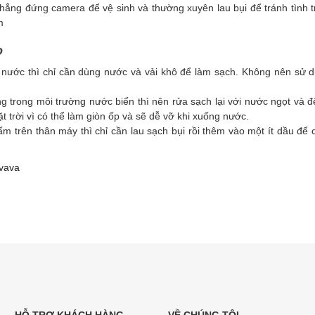
hẳng đứng camera để vệ sinh và thường xuyên lau bụi để tránh tình tr
m
o
 nước thì chỉ cần dùng nước và vải khô để làm sạch. Không nên sử d
ng trong môi trường nước biển thì nên rửa sạch lại với nước ngọt và 
t trời vì có thể làm giòn ốp và sẽ dễ vỡ khi xuống nước.
ấm trên thân máy thì chỉ cần lau sạch bụi rồi thêm vào một ít dầu để c
vava