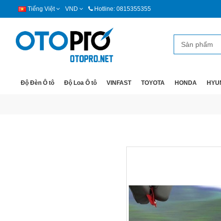
Tiếng Việt
VND
Hotline: 0815355355
Độ Đèn Ô tô
Độ Loa Ô tô
VINFAST
TOYOTA
HONDA
HYU