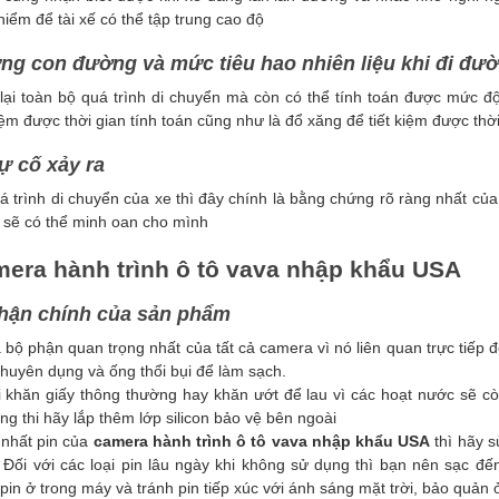
ểm để tài xế có thể tập trung cao độ
ừng con đường và mức tiêu hao nhiên liệu khi đi đư
 lại toàn bộ quá trình di chuyển mà còn có thể tính toán được mức độ
kiệm được thời gian tính toán cũng như là đổ xăng để tiết kiệm được thờ
sự cố xảy ra
á trình di chuyển của xe thì đây chính là bằng chứng rõ ràng nhất của 
ật sẽ có thể minh oan cho mình
era hành trình ô tô vava nhập khẩu USA
hận chính của sản phẩm
 bộ phận quan trọng nhất của tất cả camera vì nó liên quan trực tiếp 
huyên dụng và ống thổi bụi để làm sạch.
 khăn giấy thông thường hay khăn ướt để lau vì các hoạt nước sẽ còn
ng thi hãy lắp thêm lớp silicon bảo vệ bên ngoài
 nhất pin của
camera hành trình ô tô vava nhập khẩu USA
thì hãy s
Đối với các loại pin lâu ngày khi không sử dụng thì bạn nên sạc đ
 pin ở trong máy và tránh pin tiếp xúc với ánh sáng mặt trời, bảo quản