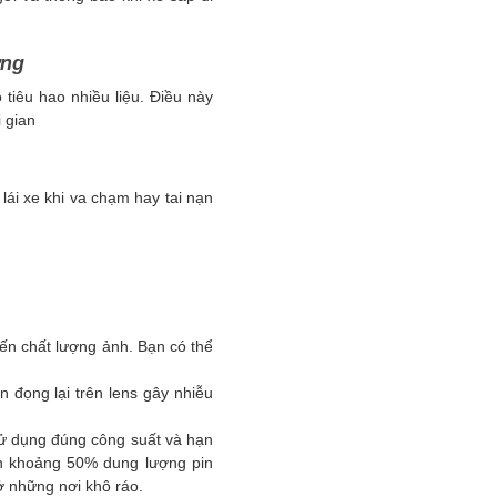
ờng
 tiêu hao nhiều liệu. Điều này
i gian
lái xe khi va chạm hay tai nạn
đến chất lượng ảnh. Bạn có thể
 đọng lại trên lens gây nhiễu
ử dụng đúng công suất và hạn
ến khoảng 50% dung lượng pin
 ở những nơi khô ráo.