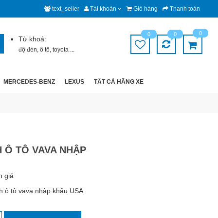
text_seller
Tài khoản
Giỏ hàng
Thanh toán
0
0
0
Từ khoá:
độ đèn
,
ô tô
,
toyota
...
MERCEDES-BENZ
LEXUS
TẤT CẢ HÃNG XE
 Ô TÔ VAVA NHẬP
h giá
h ô tô vava nhập khẩu USA