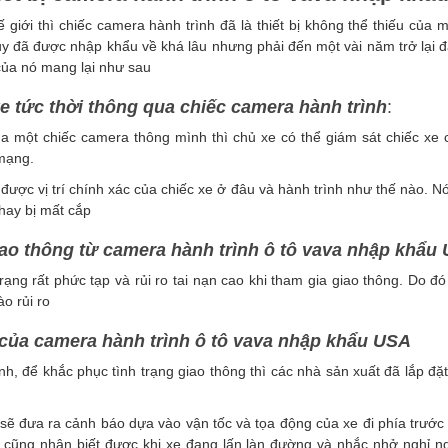
 giới thì chiếc camera hành trình đã là thiết bị không thể thiếu của mỗ
y đã được nhập khẩu về khá lâu nhưng phải đến một vài năm trở lại đ
h của nó mang lại như sau
 xe tức thời thông qua chiếc camera hành trình
:
a một chiếc camera thông mình thì chủ xe có thể giám sát chiếc xe 
 mạng.
được vị trí chính xác của chiếc xe ở đâu và hành trình như thế nào. 
hay bị mất cắp
iao thông từ camera hành trình ô tô vava nhập khẩu
rạng rất phức tạp và rủi ro tai nạn cao khi tham gia giao thông. Do đó
o rủi ro
 của
camera hành trình ô tô vava nhập khẩu USA
nh, để khắc phục tình trạng giao thông thì các nhà sản xuất đã lắp 
ẽ đưa ra cảnh báo dựa vào vận tốc và tọa động của xe đi phía trước
 cũng nhận biết được khi xe đang lấn làn đường và nhắc nhở nghỉ ng