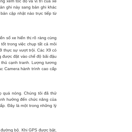
g xem tốc độ và vị trí của xe
bản ghi này sang bản ghi khác
 bản cập nhật nào trực tiếp từ
ển số xe hiển thị rõ ràng cùng
ốt trong việc chụp tất cả môi
9 thực sự vượt trội. Các X9 có
ng được đặt vào chế độ bãi đậu
 thủ cạnh tranh. Lượng tương
các Camera hành trình cao cấp
ọ quá nóng. Chúng tôi đã thử
 ảnh hưởng đến chức năng của
hấp. Đây là một trong những lý
n đường bộ. Khi GPS được bật,