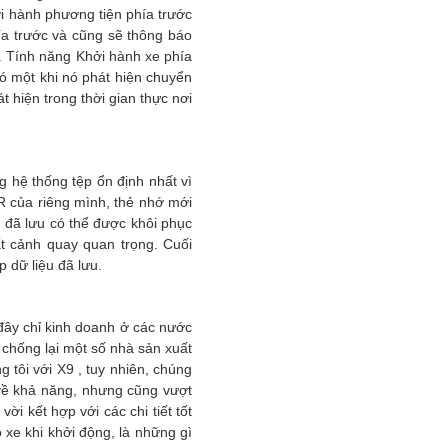
i hành phương tiện phía trước
ía trước và cũng sẽ thông báo
. Tính năng Khởi hành xe phía
ó một khi nó phát hiện chuyển
 hiện trong thời gian thực nơi
 hệ thống tệp ổn định nhất vì
R của riêng mình, thẻ nhớ mới
 đã lưu có thể được khôi phục
ất cảnh quay quan trọng. Cuối
p dữ liệu đã lưu.
đây chỉ kinh doanh ở các nước
 chống lại một số nhà sản xuất
tôi với X9 , tuy nhiên, chúng
h về khả năng, nhưng cũng vượt
i kết hợp với các chi tiết tốt
 xe khi khởi động, là những gì