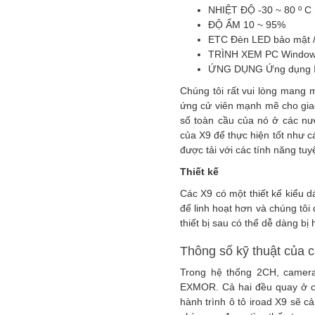
NHIỆT ĐỘ -30 ~ 80 º C (
ĐỘ ẨM 10 ~ 95%
ETC Đèn LED bảo mật /
TRÌNH XEM PC Windows X
ỨNG DỤNG Ứng dụng IRO
Chúng tôi rất vui lòng mang 
ứng cử viên mạnh mẽ cho giao
số toàn cầu của nó ở các nướ
của X9 để thực hiện tốt như c
được tải với các tính năng tuyệ
Thiết kế
Các X9 có một thiết kế kiểu d
để linh hoạt hơn và chúng tôi
thiết bị sau có thể dễ dàng bị 
Thông số kỹ thuật của c
Trong hệ thống 2CH, camera
EXMOR. Cả hai đều quay ở ch
hành trình ô tô iroad X9 sẽ 