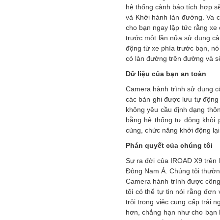
hệ thống cảnh báo tích hợp s
và Khởi hành làn đường. Va c
cho bạn ngay lập tức rằng xe
trước một lần nữa sử dụng cả
động từ xe phía trước bạn, nó
có làn đường trên đường và s
Dữ liệu của bạn an toàn
Camera hành trình sử dụng cô
các bản ghi được lưu tự động
không yêu cầu định dạng thôn
bằng hệ thống tự động khôi p
cùng, chức năng khởi động lại 
Phán quyết của chúng tôi
Sự ra đời của IROAD X9 trên 
Đông Nam Á. Chúng tôi thường 
Camera hành trình được công 
tôi có thể tự tin nói rằng đơ
trội trong việc cung cấp trải 
hơn, chẳng hạn như cho bạn bi