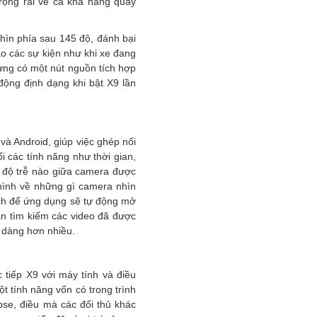
ộng rãi về cả khả năng quay
nhìn phía sau 145 độ, đánh bại
báo các sự kiện như khi xe đang
hưng có một nút nguồn tích hợp
động định dạng khi bật X9 lần
và Android, giúp việc ghép nối
i các tính năng như thời gian,
kỳ độ trễ nào giữa camera được
hình về những gì camera nhìn
ch để ứng dụng sẽ tự động mở
ạn tìm kiếm các video đã được
ễ dàng hơn nhiều.
 tiếp X9 với máy tính và điều
t tính năng vốn có trong trình
pse, điều mà các đối thủ khác