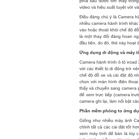
phía sau được tìm thấy tron
video và hiệu suất tuyệt vời 
Điều đáng chú ý là Camera hàn
nhiều camera hành trình khác t
vào hoặc thoát khỏi chế độ đỗ
là một thay đổi đáng hoan ng
đầu tiên, do đó, thẻ này hoạt
Ứng dụng di động và máy t
Camera hành trình ô tô iroad 
với các thiết bị di động trở 
chế độ đỗ xe và cài đặt độ nh
chọn với màn hình điện thoạ
thấy và chuyển sang camera 
để xem trực tiếp (camera trư
camera ghi lại, làm nổi bật c
Phần mềm phóng to ứng d
Giống như nhiều máy ảnh Came
chỉnh tất cả các cài đặt tốt h
xem máy tính để bàn là tùy c