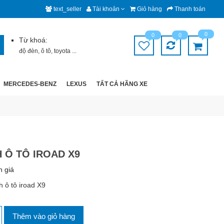
text_seller
Tài khoản
Giỏ hàng
Thanh toán
0
0
0
Từ khoá:
độ đèn
,
ô tô
,
toyota
...
MERCEDES-BENZ
LEXUS
TẤT CẢ HÃNG XE
 Ô TÔ IROAD X9
h giá
 ô tô iroad X9
Thêm vào giỏ hàng