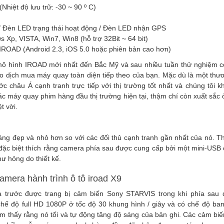
Nhiệt độ lưu trữ: -30 ~ 90 º C)
 Đèn LED trạng thái hoạt động / Đèn LED nhận GPS
p, VISTA, Win7, Win8 (hỗ trợ 32Bit ~ 64 bit)
AD (Android 2.3, iOS 5.0 hoặc phiên bản cao hơn)
mô hình IROAD mới nhất đến Bắc Mỹ và sau nhiều tuần thử nghiệm có 
 dịch mua máy quay toàn diện tiếp theo của bạn. Mặc dù là một thư
c châu Á cạnh tranh trực tiếp với thị trường tốt nhất và chúng tôi 
ác máy quay phim hàng đầu thị trường hiện tại, thậm chí còn xuất sắc 
t vời.
áng đẹp và nhỏ hơn so với các đối thủ cạnh tranh gần nhất của nó. Thi
 đặc biệt thích rằng camera phía sau được cung cấp bởi một mini-USB
hư hỏng do thiết kế.
amera hành trình ô tô iroad X9
 trước được trang bị cảm biến Sony STARVIS trong khi phía sau 
ế độ full HD 1080P ở tốc độ 30 khung hình / giây và có chế độ ban
cảm thấy rằng nó tối và tự động tăng độ sáng của bản ghi. Các cảm bi