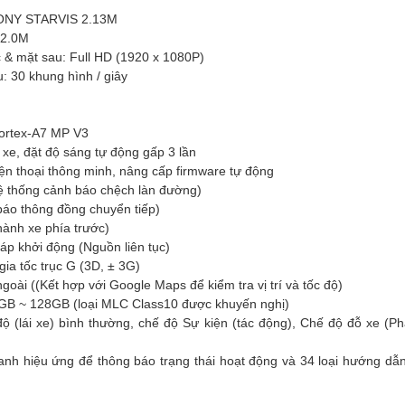
SONY STARVIS 2.13M
 2.0M
& mặt sau: Full HD (1920 x 1080P)
 30 khung hình / giây
Cortex-A7 MP V3
e, đặt độ sáng tự động gấp 3 lần
điện thoại thông minh, nâng cấp firmware tự động
hống cảnh báo chệch làn đường)
áo thông đồng chuyển tiếp)
ành xe phía trước)
 áp khởi động (Nguồn liên tục)
a tốc trục G (3D, ± 3G)
ài ((Kết hợp với Google Maps để kiểm tra vị trí và tốc độ)
B ~ 128GB (loại MLC Class10 được khuyến nghị)
(lái xe) bình thường, chế độ Sự kiện (tác động), Chế độ đỗ xe (Ph
 hiệu ứng để thông báo trạng thái hoạt động và 34 loại hướng dẫn 