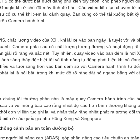
 GPS có thể được bật dưới dạng phụ kiện tùy chọn, cho phép người dùn
ồ Google khi ở chế độ máy tính để bàn. Các video liên tục chuyển từ 
sự cố cụ thể khi xem lại cảnh quay. Bạn cũng có thể tải xuống bất kỳ
trên Camera hành trình.
 chất lượng video của X9 , khi lái xe vào ban ngày là tuyệt vời và bi
uanh. Camera phía sau có chất lượng tương đương và hoạt động rất t
 giải rõ ràng và sắc nét. Tuy nhiên, quay video vào ban đêm là nơi X
n ánh sáng thấp đặc biệt tốt và tính năng tự động phát hiện khi nó đa
nhiều và tươi sáng hơn vào ban đêm so với Camera hành trình từ đối
phát lại là nổi bật, trong khi mức độ rõ ràng đặt nó ngang bằng với 
a chúng tôi thường phàn nàn là máy quay Camera hành trình của h
cao và vui mừng báo cáo rằng nhiệt độ cao hơn bình thường không
ỏi đơn vị liên tục ghi lại và nhận thấy rằng nhiệt phát ra tương đối t
 biến ở các quốc gia như Hồng Kông và Singapore.
Hệ thống cảnh báo an toàn đường bộ
rợ người lái nâng cao (ADAS), góp phần nâng cao tiêu chuẩn an toà