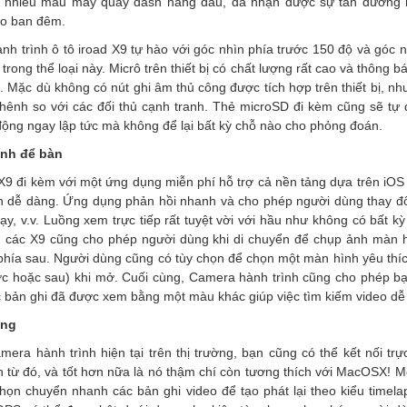
g nhiều mẫu máy quay dash hàng đầu, đã nhận được sự tán dương r
vào ban đêm.
h trình ô tô iroad X9 tự hào với góc nhìn phía trước 150 độ và góc 
rong thể loại này. Micrô trên thiết bị có chất lượng rất cao và thông 
. Mặc dù không có nút ghi âm thủ công được tích hợp trên thiết bị, n
hênh so với các đối thủ cạnh tranh. Thẻ microSD đi kèm cũng sẽ tự 
 động ngay lập tức mà không để lại bất kỳ chỗ nào cho phỏng đoán.
ính để bàn
X9 đi kèm với một ứng dụng miễn phí hỗ trợ cả nền tảng dựa trên iOS 
nên dễ dàng. Ứng dụng phản hồi nhanh và cho phép người dùng thay đổ
ạy, v.v. Luồng xem trực tiếp rất tuyệt vời với hầu như không có bất 
i. các X9 cũng cho phép người dùng khi di chuyển để chụp ảnh màn 
phía sau. Người dùng cũng có tùy chọn để chọn một màn hình yêu thí
ớc hoặc sau) khi mở. Cuối cùng, Camera hành trình cũng cho phép b
ác bản ghi đã được xem bằng một màu khác giúp việc tìm kiếm video d
ụng
ra hành trình hiện tại trên thị trường, bạn cũng có thể kết nối trực
ơn từ đó, và tốt hơn nữa là nó thậm chí còn tương thích với MacOSX! Mộ
họn chuyển nhanh các bản ghi video để tạo phát lại theo kiểu timela