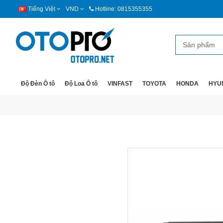
Tiếng Việt
VND
Hotline: 0815355355
Độ Đèn Ô tô
Độ Loa Ô tô
VINFAST
TOYOTA
HONDA
HYU