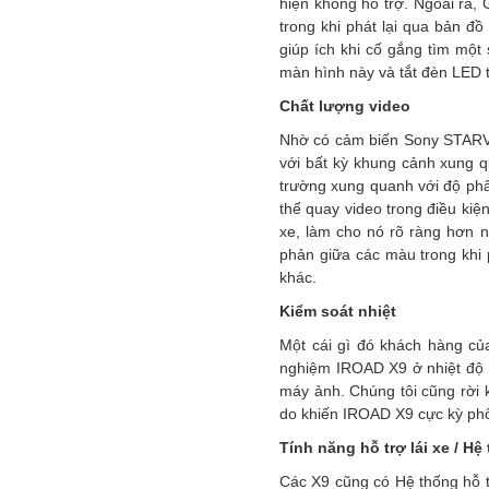
hiện không hỗ trợ. Ngoài ra,
trong khi phát lại qua bản đ
giúp ích khi cố gắng tìm một 
màn hình này và tắt đèn LED 
Chất lượng video
Nhờ có cảm biến Sony STARVIS,
với bất kỳ khung cảnh xung q
trường xung quanh với độ phân
thể quay video trong điều kiệ
xe, làm cho nó rõ ràng hơn 
phản giữa các màu trong khi 
khác.
Kiểm soát nhiệt
Một cái gì đó khách hàng củ
nghiệm IROAD X9 ở nhiệt độ 
máy ảnh. Chúng tôi cũng rời kh
do khiến IROAD X9 cực kỳ phổ
Tính năng hỗ trợ lái xe / 
Các X9 cũng có Hệ thống hỗ t