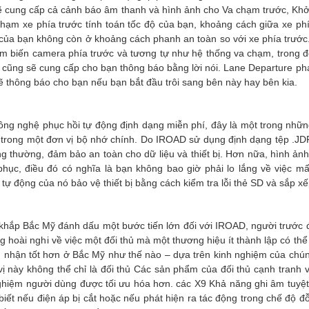
ẽ cung cấp cả cảnh báo âm thanh và hình ảnh cho Va chạm trước, Khở
hạm xe phía trước tính toán tốc độ của bạn, khoảng cách giữa xe ph
 của bạn không còn ở khoảng cách phanh an toàn so với xe phía trước
m biến camera phía trước và tương tự như hệ thống va chạm, trong đ
 cũng sẽ cung cấp cho bạn thông báo bằng lời nói. Lane Departure phát
ẽ thông báo cho bạn nếu bạn bắt đầu trôi sang bên này hay bên kia.
ng nghệ phục hồi tự động định dạng miễn phí, đây là một trong những
 trong một đơn vị bộ nhớ chính. Do IROAD sử dụng định dạng tệp .JD
g thường, đảm bảo an toàn cho dữ liệu và thiết bị. Hơn nữa, hình ảnh
hục, điều đó có nghĩa là bạn không bao giờ phải lo lắng về việc m
tự động của nó bảo vệ thiết bị bằng cách kiểm tra lỗi thẻ SD và sắp xế
khắp Bắc Mỹ đánh dấu một bước tiến lớn đối với IROAD, người trước 
hoài nghi về việc một đối thủ mà một thương hiệu ít thành lập có thể
nhận tốt hơn ở Bắc Mỹ như thế nào – dựa trên kinh nghiệm của chúng 
n vị này không thể chỉ là đối thủ Các sản phẩm của đối thủ cạnh tran
nghiệm người dùng được tối ưu hóa hơn. các X9 Khả năng ghi âm tuyệt vờ
ết nếu điện áp bị cắt hoặc nếu phát hiện ra tác động trong chế độ đỗ