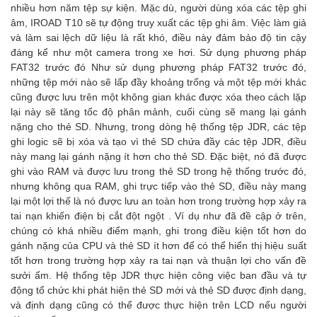
nhiều hơn năm tệp sự kiện. Mặc dù, người dùng xóa các tệp ghi
âm, IROAD T10 sẽ tự động truy xuất các tệp ghi âm. Việc làm giả
và làm sai lệch dữ liệu là rất khó, điều này đảm bảo độ tin cậy
đáng kể như một camera trong xe hơi. Sử dụng phương pháp
FAT32 trước đó Như sử dụng phương pháp FAT32 trước đó,
những tệp mới nào sẽ lấp đầy khoảng trống và một tệp mới khác
cũng được lưu trên một không gian khác được xóa theo cách lặp
lại này sẽ tăng tốc độ phân mảnh, cuối cùng sẽ mang lại gánh
nặng cho thẻ SD. Nhưng, trong dòng hệ thống tệp JDR, các tệp
ghi logic sẽ bị xóa và tạo vì thẻ SD chứa đầy các tệp JDR, điều
này mang lại gánh nặng ít hơn cho thẻ SD. Đặc biệt, nó đã được
ghi vào RAM và được lưu trong thẻ SD trong hệ thống trước đó,
nhưng không qua RAM, ghi trực tiếp vào thẻ SD, điều này mang
lại một lợi thế là nó được lưu an toàn hơn trong trường hợp xảy ra
tai nạn khiến điện bị cắt đột ngột . Ví dụ như đã đề cập ở trên,
chúng có khá nhiều điểm mạnh, ghi trong điều kiện tốt hơn do
gánh nặng của CPU và thẻ SD ít hơn để có thể hiển thị hiệu suất
tốt hơn trong trường hợp xảy ra tai nạn và thuận lợi cho vấn đề
sưởi ấm. Hệ thống tệp JDR thực hiện công việc ban đầu và tự
động tổ chức khi phát hiện thẻ SD mới và thẻ SD được định dạng,
và định dạng cũng có thể được thực hiện trên LCD nếu người