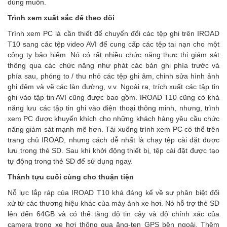
dùng muốn.
Trình xem xuất sắc để theo dõi
Trình xem PC là cần thiết để chuyển đổi các tệp ghi trên IROAD
T10 sang các tệp video AVI để cung cấp các tệp tai nạn cho một
công ty bảo hiểm. Nó có rất nhiều chức năng thực thi giám sát
thông qua các chức năng như phát các bản ghi phía trước và
phía sau, phóng to / thu nhỏ các tệp ghi âm, chỉnh sửa hình ảnh
ghi đêm và vẽ các làn đường, v.v. Ngoài ra, trích xuất các tập tin
ghi vào tập tin AVI cũng được bao gồm. IROAD T10 cũng có khả
năng lưu các tập tin ghi vào điện thoại thông minh, nhưng, trình
xem PC được khuyến khích cho những khách hàng yêu cầu chức
năng giám sát mạnh mẽ hơn. Tải xuống trình xem PC có thể trên
trang chủ IROAD, nhưng cách dễ nhất là chạy tệp cài đặt được
lưu trong thẻ SD. Sau khi khởi động thiết bị, tệp cài đặt được tạo
tự động trong thẻ SD để sử dụng ngay.
Thành tựu cuối cùng cho thuận tiện
Nỗ lực lắp ráp của IROAD T10 khá đáng kể về sự phân biệt đối
xử từ các thương hiệu khác của máy ảnh xe hơi. Nó hỗ trợ thẻ SD
lên đến 64GB và có thể tăng độ tin cậy và độ chính xác của
camera trong xe hơi thông qua ăng-ten GPS bên ngoài. Thêm