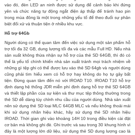
vào đó, đèn LED an ninh được sử dụng để cảnh báo khi đứng
yên và chức năng tự động ngắt điện áp thấp để tránh hao pin
trong mùa đông là một trong những yếu tố để theo đuổi sự phân
biệt đối xử và thuận tiện ở nhiều khu vực.
Hỗ trợ 64Gb
Người dùng có thể quan tâm đến việc sử dụng một sản phẩm hỗ
trợ tối đa 32 GB, dung lượng tối đa và các mẫu Full HD. Nếu nhà
sản xuất không thừa nhận sự hỗ trợ của thẻ SD 64GB, thì đó có
thể là yếu tố chính khiến nhà sản xuất tránh mọi trách nhiệm về
những gì tệp ghi có thể được lưu vào thẻ SD 64gb và người dùng
cũng phải tìm hiểu xem có hỗ trợ hay không do họ tự gây bất
tiện. Đừng quan tâm đến nó với IROAD T10. IROAD T10 hỗ trợ
định dạng hệ thống JDR miễn phí định dạng hỗ trợ thẻ SD 64GB
và thiết lập phần của sự kiện và thư mục tệp thông thường trong
thẻ SD dễ dàng tùy chỉnh nhu cầu của người dùng. Nhà sản xuất
nên sử dụng thẻ SD loại MLC 64GB MLC và nếu không thoải mái
khi sử dụng nhãn hiệu khác, hãy sử dụng thẻ SD nhãn hiệu
IROAD. Thời gian ghi vào khoảng 14H 10 trong điều kiện cài đặt
cơ bản mà không ghi đè. Ghi trước và sau trong 30 khung hình vì
đây là một lượng lớn dữ liệu, sử dụng thẻ SD dung lượng cao là