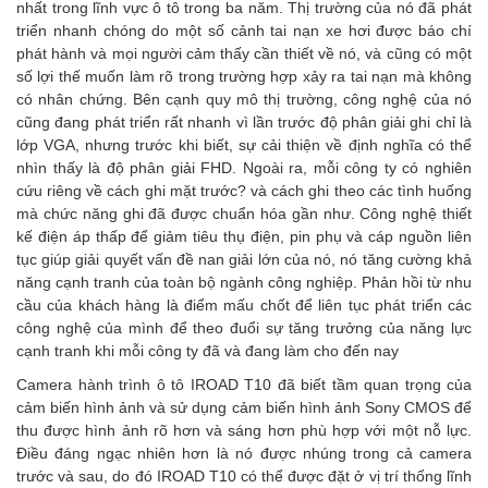
nhất trong lĩnh vực ô tô trong ba năm. Thị trường của nó đã phát
triển nhanh chóng do một số cảnh tai nạn xe hơi được báo chí
phát hành và mọi người cảm thấy cần thiết về nó, và cũng có một
số lợi thế muốn làm rõ trong trường hợp xảy ra tai nạn mà không
có nhân chứng. Bên cạnh quy mô thị trường, công nghệ của nó
cũng đang phát triển rất nhanh vì lần trước độ phân giải ghi chỉ là
lớp VGA, nhưng trước khi biết, sự cải thiện về định nghĩa có thể
nhìn thấy là độ phân giải FHD. Ngoài ra, mỗi công ty có nghiên
cứu riêng về cách ghi mặt trước? và cách ghi theo các tình huống
mà chức năng ghi đã được chuẩn hóa gần như. Công nghệ thiết
kế điện áp thấp để giảm tiêu thụ điện, pin phụ và cáp nguồn liên
tục giúp giải quyết vấn đề nan giải lớn của nó, nó tăng cường khả
năng cạnh tranh của toàn bộ ngành công nghiệp. Phản hồi từ nhu
cầu của khách hàng là điểm mấu chốt để liên tục phát triển các
công nghệ của mình để theo đuổi sự tăng trưởng của năng lực
cạnh tranh khi mỗi công ty đã và đang làm cho đến nay
Camera hành trình ô tô IROAD T10 đã biết tầm quan trọng của
cảm biến hình ảnh và sử dụng cảm biến hình ảnh Sony CMOS để
thu được hình ảnh rõ hơn và sáng hơn phù hợp với một nỗ lực.
Điều đáng ngạc nhiên hơn là nó được nhúng trong cả camera
trước và sau, do đó IROAD T10 có thể được đặt ở vị trí thống lĩnh