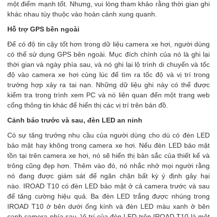
một điểm mạnh tốt. Nhưng, vui lòng tham khảo rằng thời gian ghi
khác nhau tùy thuộc vào hoàn cảnh xung quanh.
Hỗ trợ GPS bên ngoài
Để có độ tin cậy tốt hơn trong dữ liệu camera xe hơi, người dùng
có thể sử dụng GPS bên ngoài. Mục đích chính của nó là ghi lại
thời gian và ngày phía sau, và nó ghi lại lộ trình di chuyển và tốc
độ vào camera xe hơi cùng lúc để tìm ra tốc độ và vị trí trong
trường hợp xảy ra tai nạn. Những dữ liệu ghi này có thể được
kiểm tra trong trình xem PC và nó liên quan đến một trang web
cổng thông tin khác để hiển thị các vị trí trên bản đồ.
Cảnh báo trước và sau, đèn LED an ninh
Có sự tăng trưởng nhu cầu của người dùng cho dù có đèn LED
bảo mật hay không trong camera xe hơi. Nếu đèn LED bảo mật
tồn tại trên camera xe hơi, nó sẽ hiển thị bản sắc của thiết kế và
trông cũng đẹp hơn. Thêm vào đó, nó nhắc nhở mọi người rằng
nó đang được giám sát để ngăn chặn bất kỳ ý định gây hại
nào. IROAD T10 có đèn LED bảo mật ở cả camera trước và sau
để tăng cường hiệu quả. Ba đèn LED trắng được nhúng trong
IROAD T10 ở bên dưới ống kính và đèn LED màu xanh ở bên
cạnh camera phía sau. Vị trí của đèn LED trên IROAD T10 là một