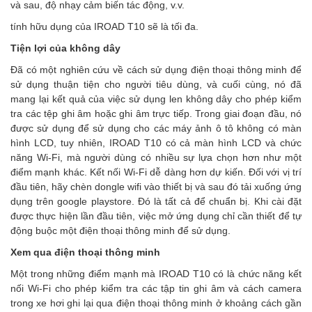
và sau, độ nhạy cảm biến tác động, v.v.
tính hữu dụng của IROAD T10 sẽ là tối đa.
Tiện lợi của không dây
Đã có một nghiên cứu về cách sử dụng điện thoại thông minh để
sử dụng thuận tiện cho người tiêu dùng, và cuối cùng, nó đã
mang lại kết quả của việc sử dụng len không dây cho phép kiểm
tra các tệp ghi âm hoặc ghi âm trực tiếp. Trong giai đoạn đầu, nó
được sử dụng để sử dụng cho các máy ảnh ô tô không có màn
hình LCD, tuy nhiên, IROAD T10 có cả màn hình LCD và chức
năng Wi-Fi, mà người dùng có nhiều sự lựa chọn hơn như một
điểm mạnh khác. Kết nối Wi-Fi dễ dàng hơn dự kiến. Đối với vị trí
đầu tiên, hãy chèn dongle wifi vào thiết bị và sau đó tải xuống ứng
dụng trên google playstore. Đó là tất cả để chuẩn bị. Khi cài đặt
được thực hiện lần đầu tiên, việc mở ứng dụng chỉ cần thiết để tự
động buộc một điện thoại thông minh để sử dụng.
Xem qua điện thoại thông minh
Một trong những điểm mạnh mà IROAD T10 có là chức năng kết
nối Wi-Fi cho phép kiểm tra các tập tin ghi âm và cách camera
trong xe hơi ghi lại qua điện thoại thông minh ở khoảng cách gần