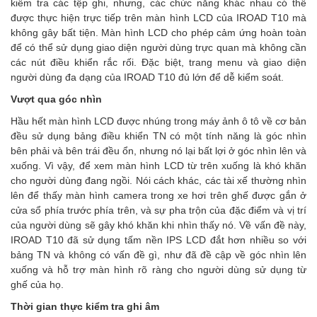
kiểm tra các tệp ghi, nhưng, các chức năng khác nhau có thể
được thực hiện trực tiếp trên màn hình LCD của IROAD T10 mà
không gây bất tiện. Màn hình LCD cho phép cảm ứng hoàn toàn
để có thể sử dụng giao diện người dùng trực quan mà không cần
các nút điều khiển rắc rối. Đặc biệt, trang menu và giao diện
người dùng đa dạng của IROAD T10 đủ lớn để dễ kiểm soát.
Vượt qua góc nhìn
Hầu hết màn hình LCD được nhúng trong máy ảnh ô tô về cơ bản
đều sử dụng bảng điều khiển TN có một tính năng là góc nhìn
bên phải và bên trái đều ổn, nhưng nó lại bất lợi ở góc nhìn lên và
xuống. Vì vậy, để xem màn hình LCD từ trên xuống là khó khăn
cho người dùng đang ngồi. Nói cách khác, các tài xế thường nhìn
lên để thấy màn hình camera trong xe hơi trên ghế được gắn ở
cửa sổ phía trước phía trên, và sự pha trộn của đặc điểm và vị trí
của người dùng sẽ gây khó khăn khi nhìn thấy nó. Về vấn đề này,
IROAD T10 đã sử dụng tấm nền IPS LCD đắt hơn nhiều so với
bảng TN và không có vấn đề gì, như đã đề cập về góc nhìn lên
xuống và hỗ trợ màn hình rõ ràng cho người dùng sử dụng từ
ghế của họ.
Thời gian thực kiểm tra ghi âm