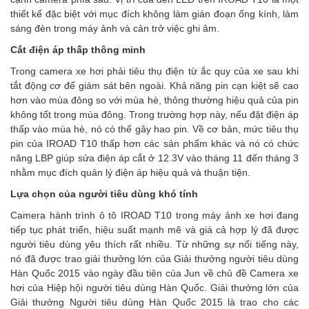
thiết kế đặc biệt với mục đích không làm gián đoạn ống kính, làm
sáng đèn trong máy ảnh và cản trở việc ghi âm.
Cắt điện áp thấp thông minh
Trong camera xe hơi phải tiêu thụ điện từ ắc quy của xe sau khi
tắt động cơ để giám sát bên ngoài. Khả năng pin cạn kiệt sẽ cao
hơn vào mùa đông so với mùa hè, thông thường hiệu quả của pin
không tốt trong mùa đông. Trong trường hợp này, nếu đặt điện áp
thấp vào mùa hè, nó có thể gây hao pin. Về cơ bản, mức tiêu thụ
pin của IROAD T10 thấp hơn các sản phẩm khác và nó có chức
năng LBP giúp sửa điện áp cắt ở 12.3V vào tháng 11 đến tháng 3
nhằm mục đích quản lý điện áp hiệu quả và thuận tiện.
Lựa chọn của người tiêu dùng khó tính
Camera hành trình ô tô IROAD T10 trong máy ảnh xe hơi đang
tiếp tục phát triển, hiệu suất mạnh mẽ và giá cả hợp lý đã được
người tiêu dùng yêu thích rất nhiều. Từ những sự nổi tiếng này,
nó đã được trao giải thưởng lớn của Giải thưởng người tiêu dùng
Hàn Quốc 2015 vào ngày đầu tiên của Jun về chủ đề Camera xe
hơi của Hiệp hội người tiêu dùng Hàn Quốc. Giải thưởng lớn của
Giải thưởng Người tiêu dùng Hàn Quốc 2015 là trao cho các