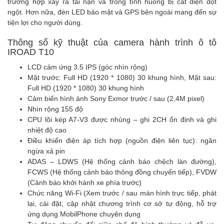
trường hợp xảy ra tai nạn và trong tình huống bị cắt điện đột
ngột. Hơn nữa, đèn LED bảo mật và GPS bên ngoài mang đến sự
tiện lợi cho người dùng.
Thông số kỹ thuật của camera hành trình ô tô
IROAD T10
LCD cảm ứng 3.5 IPS (góc nhìn rộng)
Mặt trước: Full HD (1920 * 1080) 30 khung hình, Mặt sau:
Full HD (1920 * 1080) 30 khung hình
Cảm biến hình ảnh Sony Exmor trước / sau (2,4M pixel)
Nhìn rộng 155 độ
CPU lõi kép A7-V3 được nhúng – ghi 2CH ổn định và ghi
nhiệt độ cao
Điều khiển điện áp tích hợp (nguồn điện liên tục): ngăn
ngừa xả pin
ADAS – LDWS (Hệ thống cảnh báo chệch làn đường),
FCWS (Hệ thống cảnh báo thông đồng chuyển tiếp), FVDW
(Cảnh báo khởi hành xe phía trước)
Chức năng Wi-Fi (Xem trước / sau màn hình trực tiếp, phát
lại, cài đặt, cập nhật chương trình cơ sở tự động, hỗ trợ
ứng dụng MobilPhone chuyên dụng