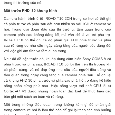
trong thị trường của nó.
Mặt trước FHD, 30 khung hình
Camera hành trình ô tô IROAD T10 2CH trong xe hơi có thể ghi
cả phía trước và phía sau đắt hơn nhiều so với 1CH ở camera xe
hơi. Trong giai đoạn đầu của thị trường, tầm quan trọng của
camera phía sau không đáng kể, mà vẫn chỉ là vai trò phụ trợ.
IROAD T10 có thể ghi cả độ phân giải FHD phía trước và phía
sau rõ ràng do nhu cầu ngày càng tăng của người tiêu dùng đối
với việc ghi âm tĩnh và tầm quan trọng.
Như đã đề cập trước đó, khi áp dụng cảm biến Sony COMS ở cả
phía trước và phía sau, IROAD T10 có lợi thế trên thị trường khi
có phần cứng, và nó đáp ứng nhu cầu của người tiêu dùng và
tầm quan trọng ngày càng tăng của camera phía sau. Để ghi lại
cả khung FHD 30 phía trước và phía sau phải hỗ trợ đáng kể hiệu
năng phần cứng phía sau. Hiệu năng vượt trội nhờ CPU lõi tứ
Cortec-A7 V3 được nhúng hoàn toàn đặc biệt để thực hiện các
bản ghi một cách an toàn và rõ ràng.
Một trong những điều quan trọng không kém gì độ phân giải
trong camera xe hơi là làm thế nào để ghi lại theo các tình huống