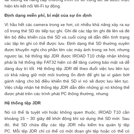
hiện khi kết nối Wi-Fi tự động.
Định dạng miễn phí, bí mật của sự ổn định
Vì hầu hết các camera trong xe hơi, có nhiều khả năng xảy ra sự
cố trong thẻ SD do tiếp tục ghi. Ghi đè các tập tin ghi đè lên và đè
lên bộ điều khiển của thẻ SD và cuối cùng sẽ dẫn đến tình trạng
các tập tin ghi có thể được lưu. Định dạng thẻ SD thường xuyên
được khuyến nghị cho phần lớn các máy ảnh trong xe hơi, nhưng
ngược lại, hệ thống tệp JDR được IROAD T10 chấp nhận không
phải là hệ thống tệp FAT32 hiện có để tăng cường bảo mật và dễ
dàng duy trì tốt. Hệ thống tệp JDR để theo đuổi việc lưu liên tục
có khả năng giữ một môi trường ổn định để ghi lại vì giảm bớt
gánh nặng cho bộ điều khiển thẻ SD vì nó sẽ được lưu liên tục.
Việc chấp nhận hệ thống tệp JDR dẫn đến những gì nó không thể
được phát trên các trình phát PC thông thường, nhưng
Hệ thống tệp JDR
Nó có thể là tuyệt vời hoặc không quen thuộc, IROAD T10 cần
khoảng 15 ~ 30 giây để khởi động khi sử dụng thẻ SD mới. Sau
đó, thẻ SD chứa đầy các tệp JDR nếu kiểm tra quản lý tệp
PC. Mỗi tệp JDR chỉ có thể có một đoạn ghi tệp hoặc có thể có