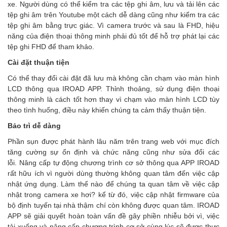
xe. Người dùng có thể kiểm tra các tệp ghi âm, lưu và tải lên các
tệp ghi âm trên Youtube một cách dễ dàng cũng như kiểm tra các
tệp ghi âm bằng trực giác. Vì camera trước và sau là FHD, hiệu
năng của điện thoại thông minh phải đủ tốt để hỗ trợ phát lại các
tệp ghi FHD để tham khảo.
Cài đặt thuận tiện
Có thể thay đổi cài đặt đã lưu mà không cần chạm vào màn hình
LCD thông qua IROAD APP. Thỉnh thoảng, sử dụng điện thoại
thông minh là cách tốt hơn thay vì chạm vào màn hình LCD tùy
theo tình huống, điều này khiến chúng ta cảm thấy thuận tiện.
Bảo trì dễ dàng
Phần sụn được phát hành lâu năm trên trang web với mục đích
tăng cường sự ổn định và chức năng cũng như sửa đổi các
lỗi. Nâng cấp tự động chương trình cơ sở thông qua APP IROAD
rất hữu ích vì người dùng thường không quan tâm đến việc cập
nhật ứng dụng. Làm thế nào để chúng ta quan tâm về việc cập
nhật trong camera xe hơi? kể từ đó, việc cập nhật firmware của
bộ định tuyến tại nhà thậm chí còn không được quan tâm. IROAD
APP sẽ giải quyết hoàn toàn vấn đề gây phiền nhiễu bởi vì, việc
tải xuống và nâng cấp chương trình cơ sở cùng lúc sẽ được thực