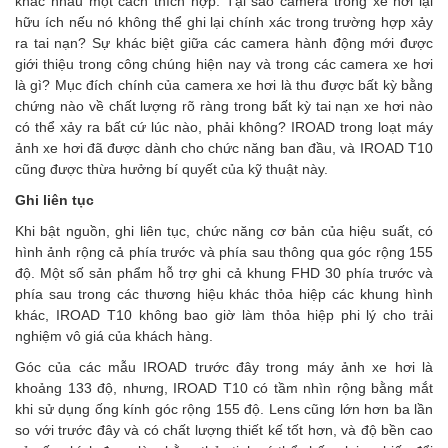
khác nhau một cách thích hợp. Tại sao camera trong xe hơi lại
hữu ích nếu nó không thể ghi lại chính xác trong trường hợp xảy
ra tai nạn? Sự khác biệt giữa các camera hành động mới được
giới thiệu trong công chúng hiện nay và trong các camera xe hơi
là gì? Mục đích chính của camera xe hơi là thu được bất kỳ bằng
chứng nào về chất lượng rõ ràng trong bất kỳ tai nạn xe hơi nào
có thể xảy ra bất cứ lúc nào, phải không? IROAD trong loạt máy
ảnh xe hơi đã được dành cho chức năng ban đầu, và IROAD T10
cũng được thừa hưởng bí quyết của kỹ thuật này.
Ghi liên tục
Khi bật nguồn, ghi liên tục, chức năng cơ bản của hiệu suất, có
hình ảnh rộng cả phía trước và phía sau thông qua góc rộng 155
độ. Một số sản phẩm hỗ trợ ghi cả khung FHD 30 phía trước và
phía sau trong các thương hiệu khác thỏa hiệp các khung hình
khác, IROAD T10 không bao giờ làm thỏa hiệp phi lý cho trải
nghiệm vô giá của khách hàng.
Góc của các mẫu IROAD trước đây trong máy ảnh xe hơi là
khoảng 133 độ, nhưng, IROAD T10 có tầm nhìn rộng bằng mắt
khi sử dụng ống kính góc rộng 155 độ. Lens cũng lớn hơn ba lần
so với trước đây và có chất lượng thiết kế tốt hơn, và độ bền cao