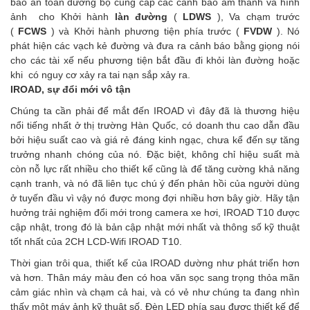
báo an toàn đường bộ cung cấp các cảnh báo âm thanh và hình
ảnh cho Khởi hành
làn đường
(
LDWS
), Va chạm trước
(
FCWS
) và Khởi hành phương tiện phía trước (
FVDW
). Nó
phát hiện các vạch kẻ đường và đưa ra cảnh báo bằng giọng nói
cho các tài xế nếu phương tiện bắt đầu đi khỏi làn đường hoặc
khi có nguy cơ xảy ra tai nạn sắp xảy ra.
IROAD, sự đổi mới vô tận
Chúng ta cần phải để mắt đến IROAD vì đây đã là thương hiệu
nổi tiếng nhất ở thị trường Hàn Quốc, có doanh thu cao dẫn đầu
bởi hiệu suất cao và giá rẻ đáng kinh ngạc, chưa kể đến sự tăng
trưởng nhanh chóng của nó. Đặc biệt, không chỉ hiệu suất mà
còn nỗ lực rất nhiều cho thiết kế cũng là để tăng cường khả năng
cạnh tranh, và nó đã liên tục chú ý đến phản hồi của người dùng
ở tuyến đầu vì vậy nó được mong đợi nhiều hơn bây giờ. Hãy tận
hưởng trải nghiệm đổi mới trong camera xe hơi, IROAD T10 được
cập nhật, trong đó là bản cập nhật mới nhất và thông số kỹ thuật
tốt nhất của 2CH LCD-Wifi IROAD T10.
Thời gian trôi qua, thiết kế của IROAD dường như phát triển hơn
và hơn. Thân máy màu đen có hoa văn sọc sang trọng thỏa mãn
cảm giác nhìn và chạm cả hai, và có vẻ như chúng ta đang nhìn
thấy một máy ảnh kỹ thuật số. Đèn LED phía sau được thiết kế để