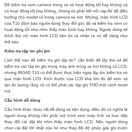
Để kiểm tra xem camera trong xe có hoạt động tốt hay không và
có hoạt động tốt hay không, chúng tôi phải kết nối cáp AV để điều
hướng cho model cũ trong camera xe hơi. Nhưng, màn hình LCD
của T10 đảm bảo người dùng thay đổi góc độ và kiểm tra xem có
hoạt động tốt như nhìn thấy màn hình hay không. Người dùng sẽ
thích thú với màn hình LCD tiện lợi và nhận ra nó dễ dàng như
thế nào
Kiểm tra tập tin ghi âm
Làm thế nào để kiểm tra ghi tập tin? cần thiết để lấy thẻ sd để
kiểm tra các tập tin ghi trong máy ảnh trong xe hơi không có LCD,
nhưng IROAD T10 có thể được thực hiện ngay lập tức kiểm tra nó
qua màn hình LCD. Kích thước của LCD khá lớn đủ để xem và
tạo ấn tượng rằng nó có thể phát các tệp ghi FHD một cách mượt
mà.
Cấu hình dễ dàng
Cấu hình khác nhau rất dễ dàng và tiện dụng, điều đó có nghĩa là
người dùng không cần phải mở trình xem máy tính và trực tiếp
thay đổi cài đặt khi nhìn thấy màn hình LCD. Nếu người dùng
chọn cài đặt tốt nhất của họ như thay đổi độ phân giải ghi trước