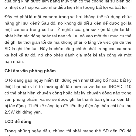
của ống kính được làm bằng thủy tinh có thể chống lại sự biến đổi
ở nhiệt độ thấp và cao như điều kiện khí tượng bất lợi và bất lợi
Đây có phải là một camera trong xe hơi không thể sử dụng chức
năng ghi sự kiện? Sau đó, nó không đủ điều kiện để được gọi là
một camera trong xe hơi. Ý nghĩa của ghi sự kiện là ghi lại khi
phát hiện tác động hoặc tai nạn và lưu nó vào một thư mục cụ thể
để ghi lại thời gian tối đa mà không phải lo lắng về việc ghi đè thẻ
SD là ghi liên tục. Đây là chức năng chính nhất trong các camera
xe hơi kể từ đó, nó cho phép đánh giá một kẻ tấn công và một
nạn nhân.
Ghi âm văn phòng phẩm
Ô tô đang gặp nguy hiểm khi đứng yên như khủng bố hoặc bất kỳ
thiệt hại nào vì ô tô thường đỗ lâu hơn so với lái xe. IROAD T10
có thể phát hiện chuyển động hoặc bất kỳ chuyển động nào trong
văn phòng phẩm, và nó sẽ được ghi lại thành bản ghi sự kiện khi
bị tác động. Thiết kế sáng tạo để tiêu thụ điện áp thấp chỉ tiêu thụ
2.9W khi đứng yên.
LCD dễ dàng
Trong những ngày đầu, chúng tôi phải mang thẻ SD đến PC để