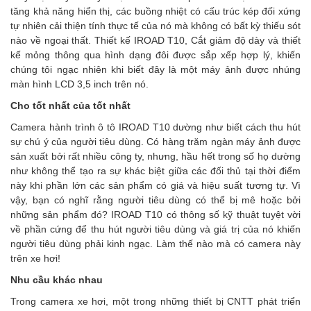
tăng khả năng hiển thị, các buồng nhiệt có cấu trúc kép đối xứng
tự nhiên cải thiện tính thực tế của nó mà không có bất kỳ thiếu sót
nào về ngoại thất. Thiết kế IROAD T10, Cắt giảm độ dày và thiết
kế mỏng thông qua hình dạng đôi được sắp xếp hợp lý, khiến
chúng tôi ngạc nhiên khi biết đây là một máy ảnh được nhúng
màn hình LCD 3,5 inch trên nó.
Cho tốt nhất của tốt nhất
Camera hành trình ô tô IROAD T10 dường như biết cách thu hút
sự chú ý của người tiêu dùng. Có hàng trăm ngàn máy ảnh được
sản xuất bởi rất nhiều công ty, nhưng, hầu hết trong số họ dường
như không thể tạo ra sự khác biệt giữa các đối thủ tại thời điểm
này khi phần lớn các sản phẩm có giá và hiệu suất tương tự. Vì
vậy, bạn có nghĩ rằng người tiêu dùng có thể bị mê hoặc bởi
những sản phẩm đó? IROAD T10 có thông số kỹ thuật tuyệt vời
về phần cứng để thu hút người tiêu dùng và giá trị của nó khiến
người tiêu dùng phải kinh ngạc. Làm thế nào mà có camera này
trên xe hơi!
Nhu cầu khác nhau
Trong camera xe hơi, một trong những thiết bị CNTT phát triển