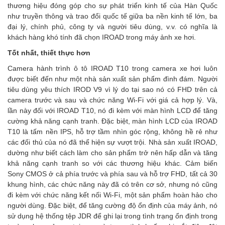
thương hiệu đóng góp cho sự phát triển kinh tế của Hàn Quốc
như truyền thông và trao đổi quốc tế giữa ba nền kinh tế lớn, ba
đại lý, chính phủ, công ty và người tiêu dùng, v.v. có nghĩa là
khách hàng khó tính đã chọn IROAD trong máy ảnh xe hơi.
Tốt nhất, thiết thực hơn
Camera hành trình ô tô IROAD T10 trong camera xe hơi luôn
được biết đến như một nhà sản xuất sản phẩm đình đám. Người
tiêu dùng yêu thích IROD V9 vì lý do tại sao nó có FHD trên cả
camera trước và sau và chức năng Wi-Fi với giá cả hợp lý. Và,
lần này đối với IROAD T10, nó đi kèm với màn hình LCD để tăng
cường khả năng cạnh tranh. Đặc biệt, màn hình LCD của IROAD
T10 là tấm nền IPS, hỗ trợ tầm nhìn góc rộng, không hề rẻ như
các đối thủ của nó đã thể hiện sự vượt trội. Nhà sản xuất IROAD,
dường như biết cách làm cho sản phẩm trở nên hấp dẫn và tăng
khả năng cạnh tranh so với các thương hiệu khác. Cảm biến
Sony CMOS ở cả phía trước và phía sau và hỗ trợ FHD, tất cả 30
khung hình, các chức năng này đã có trên cơ sở, nhưng nó cũng
đi kèm với chức năng kết nối Wi-Fi, một sản phẩm hoàn hảo cho
người dùng. Đặc biệt, để tăng cường độ ổn định của máy ảnh, nó
sử dụng hệ thống tệp JDR để ghi lại trong tình trạng ổn định trong