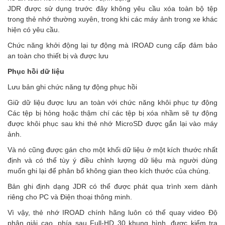
JDR được sử dụng trước đây không yêu cầu xóa toàn bộ tệp
trong thẻ nhớ thường xuyên, trong khi các máy ảnh trong xe khác
hiện có yêu cầu.
Chức năng khởi động lại tự động mà IROAD cung cấp đảm bảo
an toàn cho thiết bị và được lưu
Phục hồi dữ liệu
Lưu bản ghi chức năng tự động phục hồi
Giữ dữ liệu được lưu an toàn với chức năng khôi phục tự động
Các tệp bị hỏng hoặc thậm chí các tệp bị xóa nhầm sẽ tự động
được khôi phục sau khi thẻ nhớ MicroSD được gắn lại vào máy
ảnh.
Và nó cũng được gán cho một khối dữ liệu ở một kích thước nhất
định và có thể tùy ý điều chỉnh lượng dữ liệu mà người dùng
muốn ghi lại để phân bổ không gian theo kích thước của chúng.
Bản ghi định dạng JDR có thể được phát qua trình xem dành
riêng cho PC và Điện thoại thông minh.
Vì vậy, thẻ nhớ IROAD chính hãng luôn có thể quay video Độ
phân giải cao, phía sau Full-HD 30 khung hình, được kiểm tra