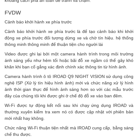
khoảng cách phá an toàn để tránh va chạm.
FVDW
Cảnh báo khởi hành xe phía trước
Cảnh báo khởi hành xe phía trước là để tạo cảnh báo khi khởi
động xe phía trước đối tượng dừng xe và chờ tín hiệu. hệ thống
thông minh thông minh để thuận tiện cho người lái
Video được ghi lại bởi một camera hành trình trong môi trường
ánh sáng yếu như hẻm tối hoặc bãi đỗ xe ngầm có thể gây khó
khăn khi bạn cố gắng xác định chính xác thông tin từ hình ảnh.
Camera hành trình ô tô IROAD Q9 NIGHT VISION sử dụng công
nghệ ISP (Xử lý tín hiệu hình ảnh) mới và chức năng xử lý hình
ảnh thời gian thực để hình ảnh sáng hơn so với các mẫu trước
đây của chúng tôi khi được ghi ở chế độ đỗ xe vào ban đêm.
Wi-Fi được tự động kết nối sau khi chạy ứng dụng IROAD và
thường xuyên kiểm tra xem nó có được cập nhật với phiên bản
mới nhất hay không.
Chức năng Wi-Fi thuận tiện nhất mà IROAD cung cấp, bằng sáng
chế thu được.