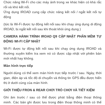
Chức năng Wi-Fi cho các máy ảnh trong xe khác hiện có khá rắc
rối và khó kết nối.
Ứng dụng IROAD cung cấp chức năng kết nối / ngắt kết nối tự
động
(tức là Wi-Fi được tự động kết nối sau khi chạy ứng dụng di động
IROAD, bị ngắt kết nối sau khi thoát khỏi ứng dụng.)
CAMERA HÀNH TRÌNH IROAD Q9 CẬP NHẬT PHẦN MỀM TỰ
ĐỘNG WI-FI CẬP NHẬT
Wi-Fi được tự động kết nối sau khi chạy ứng dụng IROAD và
thường xuyên kiểm tra xem nó có được cập nhật với phiên bản
mới nhất hay không.
Màn hình trực tiếp
Người dùng có thể xem màn hình trực tiếp trước / sau. Ngày, thời
gian, điện áp và tốc độ di chuyển và thông tin GPS đều được hiển
thị ở dưới cùng của màn hình.
GIỚI THIỆU FRON & REAR CHƠI TRÒ CHƠI VÀ TIẾT KIỆM
Ghi âm trước / sau có thể được phát bằng điện thoại thông
minh. Các bản ghi được lưu trong điện thoại thông minh có thể