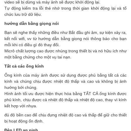
video sẽ bị dừng và máy ảnh sẽ được khởi động lại.
Tự động kiểm tra lỗi thẻ nhớ trong thời gian khởi động lại và tổ
chức lưu trữ dữ liệu.
hướng dẫn bằng giọng nói
Bạn sẽ nghe thấy những điều như Bắt đầu ghi âm, sự kiện xảy ra,
kết nối wifi, vv từ hướng dẫn bằng giọng nói thông báo cho bạn
mỗi khi có điều gì đó thay đổi.
Micrô chất lượng cao được nhúng trong thiết bị và nó hữu ích như
một bằng chứng cho một vụ tai nạn.
Tất cả các ống kính
Ống kính của máy ảnh được sử dụng được phủ bằng tất cả các
kính và chúng chịu được nhiệt độ thấp và cao và không bị ảnh
hưởng bởi chúng.
Hình ảnh tối ưu được hiện thực hóa bằng TẤT CẢ ống kính được
phủ kính, chịu được cả nhiệt độ thấp và nhiệt độ cao, thay vì kính
kết hợp với nhựa.
đủ độ bền cao để chịu đựng nhiệt độ cao và thấp để giữ cho thiết
bị hoạt động ổn định.
Đèn LED an ninh