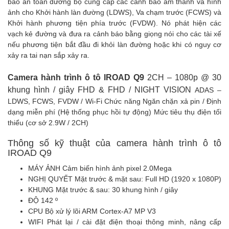
báo an toàn đường bộ cung cấp các cảnh báo âm thanh và hình
ảnh cho Khởi hành làn đường (LDWS), Va chạm trước (FCWS) và
Khởi hành phương tiện phía trước (FVDW). Nó phát hiện các
vạch kẻ đường và đưa ra cảnh báo bằng giọng nói cho các tài xế
nếu phương tiện bắt đầu đi khỏi làn đường hoặc khi có nguy cơ
xảy ra tai nạn sắp xảy ra.
Camera hành trình ô tô IROAD Q9
2CH – 1080p @ 30
khung hình / giây FHD & FHD / NIGHT VISION
ADAS –
LDWS, FCWS, FVDW / Wi-Fi Chức năng Ngăn chặn xả pin / Định
dạng miễn phí (Hệ thống phục hồi tự động) Mức tiêu thụ điện tối
thiểu (cơ sở 2.9W / 2CH)
Thông số kỹ thuật của camera hành trình ô tô
IROAD Q9
MÁY ẢNH Cảm biến hình ảnh pixel 2.0Mega
NGHỊ QUYẾT Mặt trước & mặt sau: Full HD (1920 x 1080P)
KHUNG Mặt trước & sau: 30 khung hình / giây
ĐỘ 142 º
CPU Bộ xử lý lõi ARM Cortex-A7 MP V3
WIFI Phát lại / cài đặt điện thoại thông minh, nâng cấp