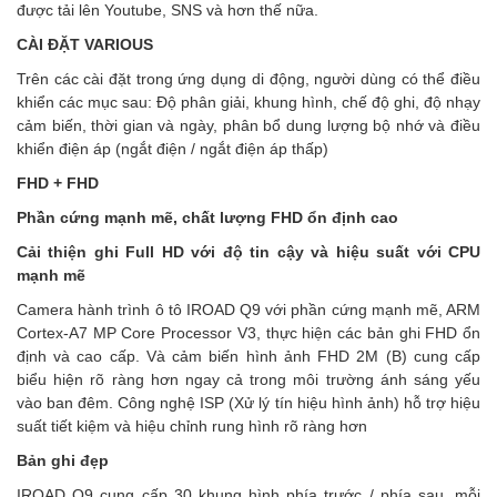
được tải lên Youtube, SNS và hơn thế nữa.
CÀI ĐẶT VARIOUS
Trên các cài đặt trong ứng dụng di động, người dùng có thể điều
khiển các mục sau: Độ phân giải, khung hình, chế độ ghi, độ nhạy
cảm biến, thời gian và ngày, phân bổ dung lượng bộ nhớ và điều
khiển điện áp (ngắt điện / ngắt điện áp thấp)
FHD + FHD
Phần cứng mạnh mẽ, chất lượng FHD ổn định cao
Cải thiện ghi Full HD với độ tin cậy và hiệu suất với CPU
mạnh mẽ
Camera hành trình ô tô IROAD Q9 với phần cứng mạnh mẽ, ARM
Cortex-A7 MP Core Processor V3, thực hiện các bản ghi FHD ổn
định và cao cấp. Và cảm biến hình ảnh FHD 2M (B) cung cấp
biểu hiện rõ ràng hơn ngay cả trong môi trường ánh sáng yếu
vào ban đêm. Công nghệ ISP (Xử lý tín hiệu hình ảnh) hỗ trợ hiệu
suất tiết kiệm và hiệu chỉnh rung hình rõ ràng hơn
Bản ghi đẹp
IROAD Q9 cung cấp 30 khung hình phía trước / phía sau, mỗi