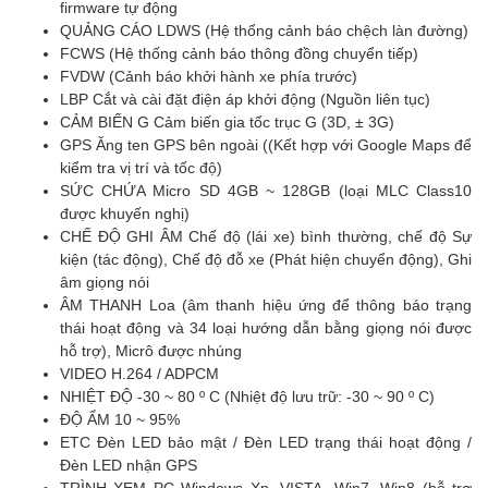
firmware tự động
QUẢNG CÁO LDWS (Hệ thống cảnh báo chệch làn đường)
FCWS (Hệ thống cảnh báo thông đồng chuyển tiếp)
FVDW (Cảnh báo khởi hành xe phía trước)
LBP Cắt và cài đặt điện áp khởi động (Nguồn liên tục)
CẢM BIẾN G Cảm biến gia tốc trục G (3D, ± 3G)
GPS Ăng ten GPS bên ngoài ((Kết hợp với Google Maps để
kiểm tra vị trí và tốc độ)
SỨC CHỨA Micro SD 4GB ~ 128GB (loại MLC Class10
được khuyến nghị)
CHẾ ĐỘ GHI ÂM Chế độ (lái xe) bình thường, chế độ Sự
kiện (tác động), Chế độ đỗ xe (Phát hiện chuyển động), Ghi
âm giọng nói
ÂM THANH Loa (âm thanh hiệu ứng để thông báo trạng
thái hoạt động và 34 loại hướng dẫn bằng giọng nói được
hỗ trợ), Micrô được nhúng
VIDEO H.264 / ADPCM
NHIỆT ĐỘ -30 ~ 80 º C (Nhiệt độ lưu trữ: -30 ~ 90 º C)
ĐỘ ẨM 10 ~ 95%
ETC Đèn LED bảo mật / Đèn LED trạng thái hoạt động /
Đèn LED nhận GPS