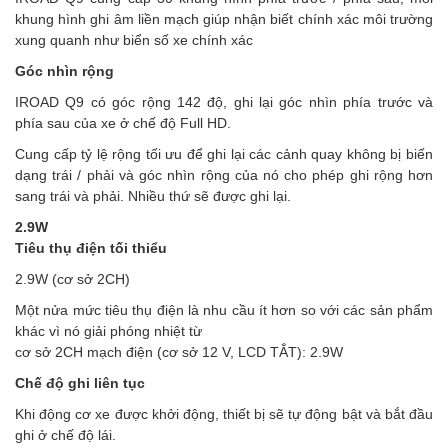
khung hình ghi âm liền mạch giúp nhận biết chính xác môi trường
xung quanh như biển số xe chính xác
Góc nhìn rộng
IROAD Q9 có góc rộng 142 độ, ghi lại góc nhìn phía trước và
phía sau của xe ở chế độ Full HD.
Cung cấp tỷ lệ rộng tối ưu để ghi lại các cảnh quay không bị biến
dạng trái / phải và góc nhìn rộng của nó cho phép ghi rộng hơn
sang trái và phải. Nhiều thứ sẽ được ghi lại.
2.9W
Tiêu thụ điện tối thiểu
2.9W (cơ sở 2CH)
Một nửa mức tiêu thụ điện là nhu cầu ít hơn so với các sản phẩm
khác vì nó giải phóng nhiệt từ
cơ sở 2CH mạch điện (cơ sở 12 V, LCD TẮT): 2.9W
Chế độ ghi liên tục
Khi động cơ xe được khởi động, thiết bị sẽ tự động bật và bắt đầu
ghi ở chế độ lái.