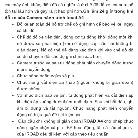
các máy ảnh khác, điều đó có nghĩa là ở chế độ đỗ xe, camera sẽ
tồn tại lâu hơn và gây ra ít hao phí hơn.
Ghi âm 24 giờ trong khi
đỗ xe
của Camera hành trinh Iroad A4
Đỗ xe an toàn để hỗ trợ chế độ ghi hình để bảo vệ xe, ngay
cả khi đỗ.
Chế độ đỗ xe tiên tiến, động cơ tự động khởi động một khi
nó được xe phát hiện (khi sử dụng cáp cầu chì không bị
gián đoạn). Nó có thể dễ dàng xác định khi vào chế độ đỗ
xe để chuyển đổi chế độ ghi chính xác hơn.
Camera trước và sau tự động phát hiện chuyển động trước
mọi chuyển động.
Chức năng ngăn ngừa xả pin
Chức năng cắt điện áp thấp (nguồn không bị gián đoạn)
được nhúng
Với mục đích bảo vệ pin, tự động phát hiện và cắt điện áp
khi điện áp xuống dưới điểm nhất định. Sau khi bắt đầu, ghi
âm bị dừng và tắt nguồn. Chức năng phát hiện chuyển
động có hiệu quả để tiết kiệm pin.
Cáp cầu chì không bị gián đoạn
IROAD A4
cho phép chức
năng ngăn chặn xả pin LBP hoạt động, tất cả các phạm vi
của IROAD đều đi kèm với cáp theo tiêu chuẩn.