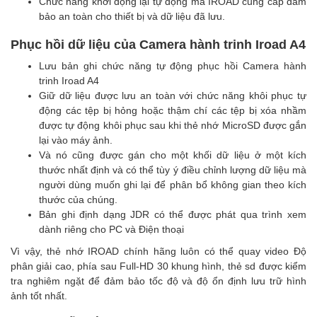
Chức năng khởi động lại tự động mà IROAD cung cấp đảm
bảo an toàn cho thiết bị và dữ liệu đã lưu.
Phục hồi dữ liệu của Camera hành trinh Iroad A4
Lưu bản ghi chức năng tự động phục hồi Camera hành
trinh Iroad A4
Giữ dữ liệu được lưu an toàn với chức năng khôi phục tự
động các tệp bị hỏng hoặc thậm chí các tệp bị xóa nhầm
được tự động khôi phục sau khi thẻ nhớ MicroSD được gắn
lại vào máy ảnh.
Và nó cũng được gán cho một khối dữ liệu ở một kích
thước nhất định và có thể tùy ý điều chỉnh lượng dữ liệu mà
người dùng muốn ghi lại để phân bổ không gian theo kích
thước của chúng.
Bản ghi định dạng JDR có thể được phát qua trình xem
dành riêng cho PC và Điện thoại
Vì vậy, thẻ nhớ IROAD chính hãng luôn có thể quay video Độ
phân giải cao, phía sau Full-HD 30 khung hình, thẻ sd được kiểm
tra nghiêm ngặt để đảm bảo tốc độ và độ ổn định lưu trữ hình
ảnh tốt nhất.