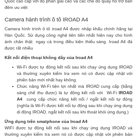
Quốc cao cấp với độ phân giải cao và các chế độ quay hỗ trợ ban
đêm ưu việt
Camera hành trình ô tô IROAD A4
Camera hình trình ô tô iroad A4 được nhập khẩu chính hãng tại
Hàn Quốc. Sử dụng công nghệ tiên tiến nhất hiện nay cho hình
ảnh chân thật ngay cả trong điều kiện thiếu sáng. Iroad A4 đá
được rất nhiều
Kết nối điện thoại không dây của Iroad A4
Wi-Fi được tự động kết nối sau khi chạy ứng dụng IROAD
và thường xuyên kiểm tra xem nó có được cập nhật với
phiên bản mới nhất hay không.
Chức năng Wi-Fi tiện lợi nhất mà IROAD cung cấp (bằng
sáng chế thu được) là tự động kết nối với Wi-Fi
IROAD
A4
cung cấp chức năng kết nối / ngắt kết nối tự động
(nghĩa là Wi-Fi được kết nối tự động sau khi chạy ứng dụng
di động IROAD, ngắt kết nối sau khi thoát khỏi ứng dụng.)
Ứng dụng trên smatphone của Iroad A4
WIFI được tự động kết nối sau khi chạy ứng dụng IROAD và
thường xuyên kiểm tra xem nó có được cập nhật với phiên bản