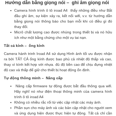
Hướng dẫn bằng giọng nói – ghi âm giọng nói
Camera hình trình ô tô iroad A4 thấy những điều như Bắt
đầu ghi âm, sự kiện xảy ra, kết nối wifi, v.v. từ hướng dẫn
bằng giọng nói thông báo cho bạn mỗi khi có điều gì đó
thay đổi.
Micrô chất lượng cao được nhúng trong thiết bị và nó hữu
ích như một bằng chứng cho một vụ tai nạn.
Tất cả kính – ống kính
Camera hành trinh Iroad A4 sử dụng Hình ảnh tối ưu được nhận
ra bởi TẤT CẢ ống kính được bao phủ cả nhiệt độ thấp và cao,
thay vì kính kết hợp với nhựa. đủ độ bền cao để chịu đựng nhiệt
độ cao và thấp để giữ cho thiết bị hoạt động ổn định.
Tự động thông minh – Nâng cấp
Nâng cấp firmware tự động được bắt đầu thông qua wifi.
Hãy nghĩ nó như điện thoại thông minh của camera hình
trình ô tô iroad A4
Không có nhiều rắc rối từ việc cập nhật các máy ảnh.
Phần sụn cho máy ảnh và các bản cập nhật cho người xem
và ứng dụng hiện được thực hiện tự động. Tất cả chỉ cần