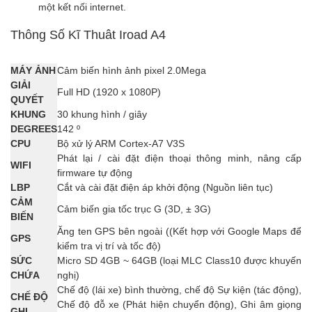
một kết nối internet.
Thông Số Kĩ Thuât Iroad A4
MÁY ẢNH
Cảm biến hình ảnh pixel 2.0Mega
GIẢI
Full HD (1920 x 1080P)
QUYẾT
KHUNG
30 khung hình / giây
DEGREES
142 º
CPU
Bộ xử lý ARM Cortex-A7 V3S
Phát lại / cài đặt điện thoại thông minh, nâng cấp
WIFI
firmware tự động
LBP
Cắt và cài đặt điện áp khởi động (Nguồn liên tục)
CẢM
Cảm biến gia tốc trục G (3D, ± 3G)
BIẾN
Ăng ten GPS bên ngoài ((Kết hợp với Google Maps để
GPS
kiểm tra vị trí và tốc độ)
SỨC
Micro SD 4GB ~ 64GB (loại MLC Class10 được khuyến
CHỨA
nghị)
Chế độ (lái xe) bình thường, chế độ Sự kiện (tác động),
CHẾ ĐỘ
Chế độ đỗ xe (Phát hiện chuyển động), Ghi âm giọng
GHI