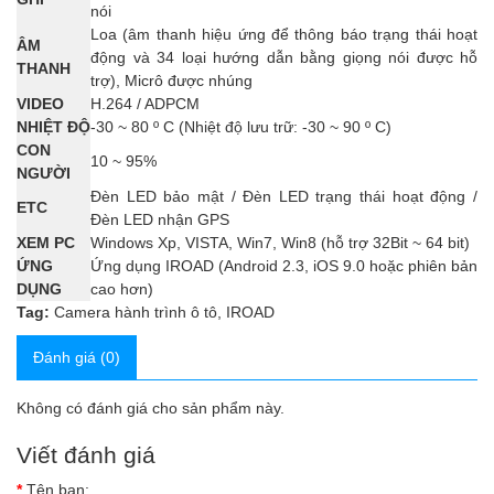
nói
Loa (âm thanh hiệu ứng để thông báo trạng thái hoạt
ÂM
động và 34 loại hướng dẫn bằng giọng nói được hỗ
THANH
trợ), Micrô được nhúng
VIDEO
H.264 / ADPCM
NHIỆT ĐỘ
-30 ~ 80 º C (Nhiệt độ lưu trữ: -30 ~ 90 º C)
CON
10 ~ 95%
NGƯỜI
Đèn LED bảo mật / Đèn LED trạng thái hoạt động /
ETC
Đèn LED nhận GPS
XEM PC
Windows Xp, VISTA, Win7, Win8 (hỗ trợ 32Bit ~ 64 bit)
ỨNG
Ứng dụng IROAD (Android 2.3, iOS 9.0 hoặc phiên bản
DỤNG
cao hơn)
Tag:
Camera hành trình ô tô
,
IROAD
Đánh giá (0)
Không có đánh giá cho sản phẩm này.
Viết đánh giá
Tên bạn: