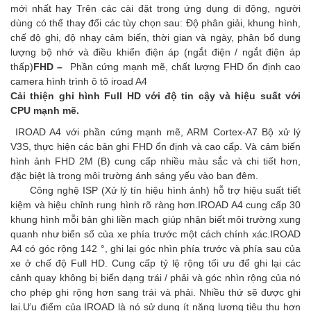
mới nhất hay Trên các cài đặt trong ứng dụng di động, người
dùng có thể thay đổi các tùy chọn sau: Độ phân giải, khung hình,
chế độ ghi, độ nhạy cảm biến, thời gian và ngày, phân bổ dung
lượng bộ nhớ và điều khiển điện áp (ngắt điện / ngắt điện áp
thấp)
FHD –
Phần cứng mạnh mẽ, chất lượng FHD ổn định cao
camera hình trình ô tô iroad A4
Cải thiện ghi hình Full HD với độ tin cậy và hiệu suất với
CPU mạnh mẽ.
IROAD A4 với phần cứng mạnh mẽ, ARM Cortex-A7 Bộ xử lý
V3S, thực hiện các bản ghi FHD ổn định và cao cấp. Và cảm biến
hình ảnh FHD 2M (B) cung cấp nhiều màu sắc và chi tiết hơn,
đặc biệt là trong môi trường ánh sáng yếu vào ban đêm.
Công nghệ ISP (Xử lý tín hiệu hình ảnh) hỗ trợ hiệu suất tiết
kiệm và hiệu chỉnh rung hình rõ ràng hơn.IROAD A4 cung cấp 30
khung hình mỗi bản ghi liền mạch giúp nhận biết môi trường xung
quanh như biển số của xe phía trước một cách chính xác.IROAD
A4 có góc rộng 142 °, ghi lại góc nhìn phía trước và phía sau của
xe ở chế độ Full HD. Cung cấp tỷ lệ rộng tối ưu để ghi lại các
cảnh quay không bị biến dạng trái / phải và góc nhìn rộng của nó
cho phép ghi rộng hơn sang trái và phải. Nhiều thứ sẽ được ghi
lại.Ưu điểm của IROAD là nó sử dụng ít năng lượng tiêu thụ hơn