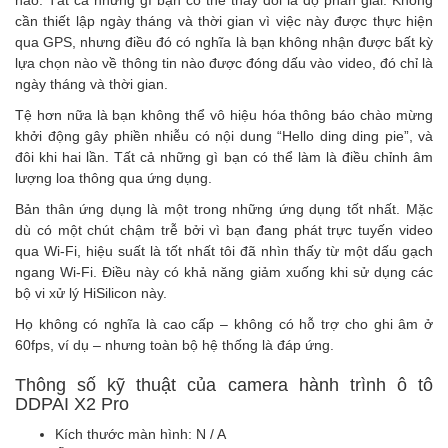
nào. Tất cả những gì bạn có thể thay đổi là độ phân giải. Không
cần thiết lập ngày tháng và thời gian vì việc này được thực hiện
qua GPS, nhưng điều đó có nghĩa là bạn không nhận được bất kỳ
lựa chọn nào về thông tin nào được đóng dấu vào video, đó chỉ là
ngày tháng và thời gian.
Tệ hơn nữa là bạn không thể vô hiệu hóa thông báo chào mừng
khởi động gây phiền nhiễu có nội dung “Hello ding ding pie”, và
đôi khi hai lần. Tất cả những gì bạn có thể làm là điều chỉnh âm
lượng loa thông qua ứng dụng.
Bản thân ứng dụng là một trong những ứng dụng tốt nhất. Mặc
dù có một chút chậm trễ bởi vì bạn đang phát trực tuyến video
qua Wi-Fi, hiệu suất là tốt nhất tôi đã nhìn thấy từ một dấu gạch
ngang Wi-Fi. Điều này có khả năng giảm xuống khi sử dụng các
bộ vi xử lý HiSilicon này.
Họ không có nghĩa là cao cấp – không có hỗ trợ cho ghi âm ở
60fps, ví dụ – nhưng toàn bộ hệ thống là đáp ứng.
Thông số kỹ thuật của camera hành trình ô tô
DDPAI X2 Pro
Kích thước màn hình: N / A