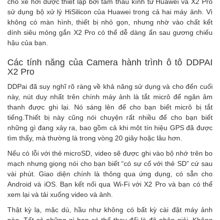
cho xe hơi được thiết lập bởi tám thấu kính từ Huawei và X2 Pro
sử dụng bộ xử lý HiSilicon của Huawei trong cả hai máy ảnh. Vì
không có màn hình, thiết bị nhỏ gọn, nhưng nhờ vào chất kết
dính siêu mỏng gắn X2 Pro có thể dễ dàng ẩn sau gương chiếu
hậu của bạn.
Các tính năng của Camera hành trình ô tô DDPAI
X2 Pro
DDPai đã suy nghĩ rõ ràng về khả năng sử dụng và cho đến cuối
này, nút duy nhất trên chính máy ảnh là tắt micrô để ngăn âm
thanh được ghi lại. Nó sáng lên để cho bạn biết micrô bị tắt
tiếng.Thiết bị này cũng nói chuyện rất nhiều để cho bạn biết
những gì đang xảy ra, bao gồm cả khi một tín hiệu GPS đã được
tìm thấy, mà thường là trong vòng 20 giây hoặc lâu hơn.
Nếu có lỗi với thẻ microSD, video sẽ được ghi vào bộ nhớ trên bo
mạch nhưng giọng nói cho bạn biết “có sự cố với thẻ SD” cứ sau
vài phút. Giao diện chính là thông qua ứng dụng, có sẵn cho
Android và iOS. Bạn kết nối qua Wi-Fi với X2 Pro và bạn có thể
xem lại và tải xuống video và ảnh.
Thật kỳ lạ, mặc dù, hầu như không có bất kỳ cài đặt máy ảnh