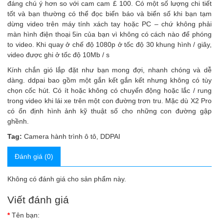
đáng chú ý hơn so với cam cam £ 100. Có một số lượng chi tiết
tốt và bạn thường có thể đọc biển báo và biển số khi bạn tạm
dừng video trên máy tính xách tay hoặc PC – chứ không phải
màn hình điện thoại 5in của bạn vì không có cách nào để phóng
to video. Khi quay ở chế độ 1080p ở tốc độ 30 khung hình / giây,
video được ghi ở tốc độ 10Mb / s
Kính chắn gió lắp đặt như bạn mong đợi, nhanh chóng và dễ
dàng. ddpai bao gồm một gắn kết gắn kết nhưng không có tùy
chọn cốc hút. Có ít hoặc không có chuyển động hoặc lắc / rung
trong video khi lái xe trên một con đường trơn tru. Mặc dù X2 Pro
có ổn định hình ảnh kỹ thuật số cho những con đường gập
ghềnh.
Tag:
Camera hành trình ô tô
,
DDPAI
Đánh giá (0)
Không có đánh giá cho sản phẩm này.
Viết đánh giá
Tên bạn: