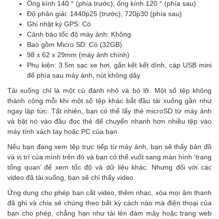
Ống kính 140 ° (phía trước), ống kính 120 ° (phía sau)
Độ phân giải: 1440p25 (trước), 720p30 (phía sau)
Ghi nhật ký GPS: Có
Cảnh báo tốc độ máy ảnh: Không
Bao gồm Micro SD: Có (32GB)
98 x 62 x 29mm (máy ảnh chính)
Phụ kiện: 3.5m sạc xe hơi, gắn kết kết dính, cáp USB mini
để phía sau máy ảnh, nút không dây
Tải xuống chỉ là một cú đánh nhỏ và bỏ lỡ. Một số tệp không
thành công mỗi khi một số tệp khác bắt đầu tải xuống gần như
ngay lập tức. Tất nhiên, bạn có thể lấy thẻ microSD từ máy ảnh
và bật nó vào đầu đọc thẻ để chuyển nhanh hơn nhiều tệp vào
máy tính xách tay hoặc PC của bạn.
Nếu bạn đang xem tệp trực tiếp từ máy ảnh, bạn sẽ thấy bản đồ
và vị trí của mình trên đó và bạn có thể vuốt sang màn hình ‘trang
tổng quan’ để xem tốc độ và dữ liệu khác. Nhưng đối với các
video đã tải xuống, bạn sẽ chỉ thấy video.
Ứng dụng cho phép bạn cắt video, thêm nhạc, xóa mọi âm thanh
đã ghi và chia sẻ chúng theo bất kỳ cách nào mà điện thoại của
bạn cho phép, chẳng hạn như tải lên đám mây hoặc trang web