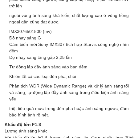
trở lên
ngoài vùng ánh sáng khả kiến, chất lượng cao ở vùng hồng
ngoại gần cũng đạt được.
IMX3076501500 (mv)
Độ nhạy sáng G
Cảm biến mới Sony IMX307 tích hợp Starvis công nghệ nhìn
đêm
Độ nhạy sáng tăng gấp 2,25 lần
Tự động lấp đầy ánh sáng vào ban đêm
Khiên tất cả các loại đèn pha, chói
Phân tích WDR (Wide Dynamic Range) và xử lý ánh sáng tối
và sáng, tự động lấp đầy ánh sáng trong điều kiện ánh sáng
yếu
triệt tiêu quá mức trong đèn pha hoặc ánh sáng ngược, đảm
bảo hình ảnh rõ nét.
Khẩu độ lớn F1.8
Lượng ánh sáng khác
Với khẩu độ lớn F1.8, lượng ánh sáng thu được nhiều hơn 20%