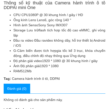
Thông số kỹ thuật của Camera hành trình ô tô
DDPAI mini One
CPU CPU
1080P @ 30 khung hình / giây / HD
Ống kính Lens Lens
6, góc rộng 140 °
Hình ảnh Senso
Sony Sony IMX307
Storage Lưu trữ
flash tích hợp tốc độ cao eMMC, ghi vòng
lặp
Đầu ra video Đầu ra
video không dây, hỗ trợ thiết bị Android
/ iOS
G-Cảm biến được tích hợp
gia tốc kế 3 trục, khóa chuyển
động, điều chỉnh độ nhạy thông qua Ứng dụng
Độ phân giải video
1920 * 1080 @ 30 khung hình / giây
Ảnh Độ phân giải
1920 * 1080
RAM
512Mb
Tag:
Camera hành trình ô tô
,
DDPAI
Đánh giá (0)
Không có đánh giá cho sản phẩm này.