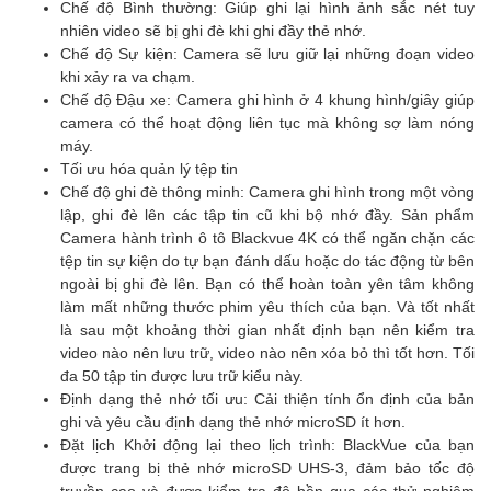
Chế độ Bình thường: Giúp ghi lại hình ảnh sắc nét tuy
nhiên video sẽ bị ghi đè khi ghi đầy thẻ nhớ.
Chế độ Sự kiện: Camera sẽ lưu giữ lại những đoạn video
khi xảy ra va chạm.
Chế độ Đậu xe: Camera ghi hình ở 4 khung hình/giây giúp
camera có thể hoạt động liên tục mà không sợ làm nóng
máy.
Tối ưu hóa quản lý tệp tin
Chế độ ghi đè thông minh: Camera ghi hình trong một vòng
lập, ghi đè lên các tập tin cũ khi bộ nhớ đầy. Sản phẩm
Camera hành trình ô tô Blackvue 4K có thể ngăn chặn các
tệp tin sự kiện do tự bạn đánh dấu hoặc do tác động từ bên
ngoài bị ghi đè lên. Bạn có thể hoàn toàn yên tâm không
làm mất những thước phim yêu thích của bạn. Và tốt nhất
là sau một khoảng thời gian nhất định bạn nên kiểm tra
video nào nên lưu trữ, video nào nên xóa bỏ thì tốt hơn. Tối
đa 50 tập tin được lưu trữ kiểu này.
Định dạng thẻ nhớ tối ưu: Cải thiện tính ổn định của bản
ghi và yêu cầu định dạng thẻ nhớ microSD ít hơn.
Đặt lịch Khởi động lại theo lịch trình: BlackVue của bạn
được trang bị thẻ nhớ microSD UHS-3, đảm bảo tốc độ