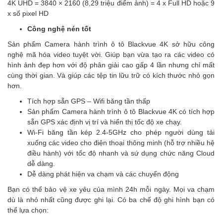
4K UHD = 3840 × 2160 (8,29 triệu điểm ảnh) = 4 x Full HD hoặc 9
x số pixel HD
Công nghệ nén tốt
Sản phẩm Camera hành trình ô tô Blackvue 4K sở hữu công
nghệ mã hóa video tuyệt vời. Giúp bạn vừa tạo ra các video có
hình ảnh đẹp hơn với độ phân giải cao gấp 4 lần nhưng chỉ mất
cùng thời gian. Và giúp các tệp tin lữu trữ có kích thước nhỏ gọn
hơn.
Tích hợp sẵn GPS – Wifi băng tần thấp
Sản phẩm Camera hành trình ô tô Blackvue 4K có tích hợp
sẵn GPS xác định vị trí và hiển thị tốc độ xe chạy.
Wi-Fi băng tần kép 2.4-5GHz cho phép người dùng tải
xuống các video cho điện thoại thông minh (hỗ trợ nhiều hệ
điều hành) với tốc độ nhanh và sứ dụng chức năng Cloud
dễ dàng.
Dễ dàng phát hiện va chạm và các chuyển động
Bạn có thể bảo vệ xe yêu của mình 24h mỗi ngày. Mọi va chạm
dù là nhỏ nhất cũng được ghi lại. Có ba chế độ ghi hình bạn có
thể lựa chọn: