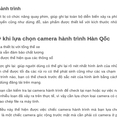
ành trình
t bị có chức năng quay phim, giúp ghi lại toàn bộ diễn biến xảy ra phí
chuyển cũng như dừng đỗ, sản phẩm được thiết kế với kích thước nh
 khi lựa chọn camera hành trình
Hàn Qốc
thiết bị với tổng thể xe
mà vẫn đảm bảo chất lượng
được thể hiện qua các thông số
c ghi lại: giúp người dùng có thể ghi lại rõ nét nhất hình ảnh của nh
ạn chế được tối đa các rủi ro có thể phát sinh cũng như các va chạm
rình nào, bạn có thể check trước độ sắc nét của hình ảnh bằng cách
 dùng đăng tải trên mạng.
bạn cần kiểm tra lại camera hành trình để check tại nạn hoặc sự việc n
hiễu loạn đã xảy ra trên thực tế, vì vậy cần lựa chọn loại camera có 
o chép file ra máy tính.
iều này thể hiện được việc chiếc camera hành trình mà bạn lựa ch
 là một chiếc camera góc rộng trước mặt mà cần phải có camera ở p