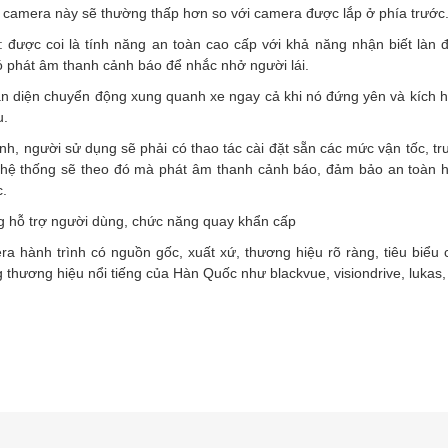
a camera này sẽ thường thấp hơn so với camera được lắp ở phía trước
được coi là tính năng an toàn cao cấp với khả năng nhận biết làn 
đó phát âm thanh cảnh báo để nhắc nhở người lái.
 diện chuyển động xung quanh xe ngay cả khi nó đứng yên và kích h
u.
nh, người sử dụng sẽ phải có thao tác cài đặt sẵn các mức vận tốc, t
, hệ thống sẽ theo đó mà phát âm thanh cảnh báo, đảm bảo an toàn h
c.
g hỗ trợ người dùng, chức năng quay khẩn cấp
ra hành trình có nguồn gốc, xuất xứ, thương hiệu rõ ràng, tiêu biểu 
 thương hiệu nổi tiếng của Hàn Quốc như blackvue, visiondrive, lukas