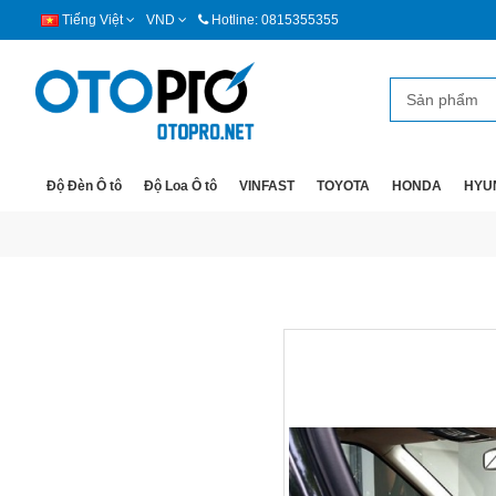
Tiếng Việt
VND
Hotline: 0815355355
Độ Đèn Ô tô
Độ Loa Ô tô
VINFAST
TOYOTA
HONDA
HYU