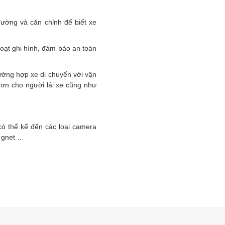
.
đường và căn chỉnh để biết xe
oạt ghi hình, đảm bảo an toàn
rường hợp xe di chuyển với vận
ơn cho người lái xe cũng như
có thể kể đến các loại camera
, gnet …