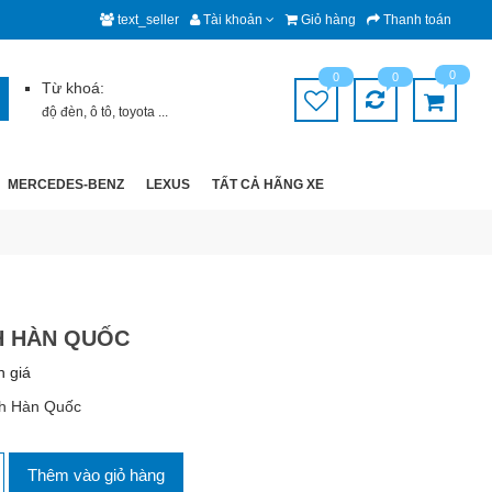
text_seller
Tài khoản
Giỏ hàng
Thanh toán
0
0
0
Từ khoá:
độ đèn
,
ô tô
,
toyota
...
MERCEDES-BENZ
LEXUS
TẤT CẢ HÃNG XE
H HÀN QUỐC
h giá
nh Hàn Quốc
Thêm vào giỏ hàng