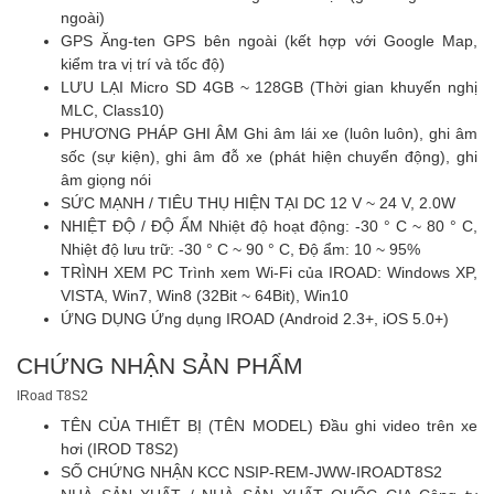
ngoài)
GPS Ăng-ten GPS bên ngoài (kết hợp với Google Map,
kiểm tra vị trí và tốc độ)
LƯU LẠI Micro SD 4GB ~ 128GB (Thời gian khuyến nghị
MLC, Class10)
PHƯƠNG PHÁP GHI ÂM Ghi âm lái xe (luôn luôn), ghi âm
sốc (sự kiện), ghi âm đỗ xe (phát hiện chuyển động), ghi
âm giọng nói
SỨC MẠNH / TIÊU THỤ HIỆN TẠI DC 12 V ~ 24 V, 2.0W
NHIỆT ĐỘ / ĐỘ ẨM Nhiệt độ hoạt động: -30 ° C ~ 80 ° C,
Nhiệt độ lưu trữ: -30 ° C ~ 90 ° C, Độ ẩm: 10 ~ 95%
TRÌNH XEM PC Trình xem Wi-Fi của IROAD: Windows XP,
VISTA, Win7, Win8 (32Bit ~ 64Bit), Win10
ỨNG DỤNG Ứng dụng IROAD (Android 2.3+, iOS 5.0+)
CHỨNG NHẬN SẢN PHẨM
IRoad T8S2
TÊN CỦA THIẾT BỊ (TÊN MODEL) Đầu ghi video trên xe
hơi (IROD T8S2)
SỐ CHỨNG NHẬN KCC NSIP-REM-JWW-IROADT8S2