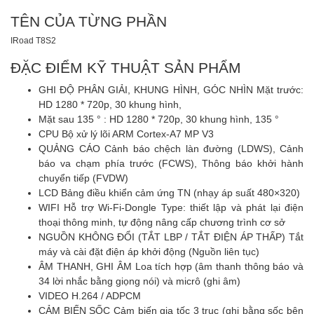
TÊN CỦA TỪNG PHẦN
IRoad T8S2
ĐẶC ĐIỂM KỸ THUẬT SẢN PHẨM
GHI ĐỘ PHÂN GIẢI, KHUNG HÌNH, GÓC NHÌN Mặt trước:
HD 1280 * 720p, 30 khung hình,
Mặt sau 135 ° : HD 1280 * 720p, 30 khung hình, 135 °
CPU Bộ xử lý lõi ARM Cortex-A7 MP V3
QUẢNG CÁO Cảnh báo chệch làn đường (LDWS), Cảnh
báo va chạm phía trước (FCWS), Thông báo khởi hành
chuyển tiếp (FVDW)
LCD Bảng điều khiển cảm ứng TN (nhạy áp suất 480×320)
WIFI Hỗ trợ Wi-Fi-Dongle Type: thiết lập và phát lại điện
thoại thông minh, tự động nâng cấp chương trình cơ sở
NGUỒN KHÔNG ĐỔI (TẮT LBP / TẮT ĐIỆN ÁP THẤP) Tắt
máy và cài đặt điện áp khởi động (Nguồn liên tục)
ÂM THANH, GHI ÂM Loa tích hợp (âm thanh thông báo và
34 lời nhắc bằng giọng nói) và micrô (ghi âm)
VIDEO H.264 / ADPCM
CẢM BIẾN SỐC Cảm biến gia tốc 3 trục (ghi bằng sốc bên