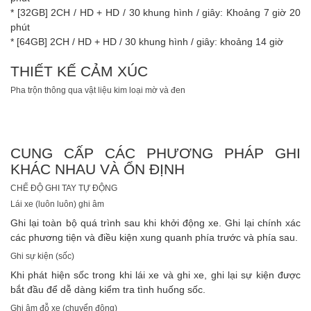
* [32GB] 2CH / HD + HD / 30 khung hình / giây: Khoảng 7 giờ 20
phút
* [64GB] 2CH / HD + HD / 30 khung hình / giây: khoảng 14 giờ
THIẾT KẾ CẢM XÚC
Pha trộn thông qua vật liệu kim loại mờ và đen
CUNG CẤP CÁC PHƯƠNG PHÁP GHI
KHÁC NHAU VÀ ỔN ĐỊNH
CHẾ ĐỘ GHI TAY TỰ ĐỘNG
Lái xe (luôn luôn) ghi âm
Ghi lại toàn bộ quá trình sau khi khởi động xe. Ghi lại chính xác
các phương tiện và điều kiện xung quanh phía trước và phía sau.
Ghi sự kiện (sốc)
Khi phát hiện sốc trong khi lái xe và ghi xe, ghi lại sự kiện được
bắt đầu để dễ dàng kiểm tra tình huống sốc.
Ghi âm đỗ xe (chuyển động)