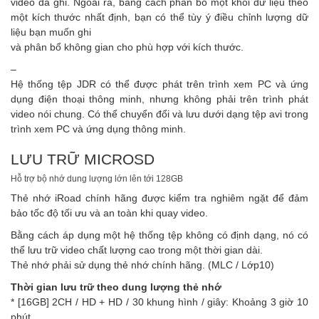
video đã ghi. Ngoài ra, bằng cách phân bổ một khối dữ liệu theo
một kích thước nhất định, bạn có thể tùy ý điều chỉnh lượng dữ
liệu bạn muốn ghi
và phân bổ không gian cho phù hợp với kích thước.
–
Hệ thống tệp JDR có thể được phát trên trình xem PC và ứng
dụng điện thoại thông minh, nhưng không phải trên trình phát
video nói chung. Có thể chuyển đổi và lưu dưới dạng tệp avi trong
trình xem PC và ứng dụng thông minh.
LƯU TRỮ MICROSD
Hỗ trợ bộ nhớ dung lượng lớn lên tới 128GB
Thẻ nhớ iRoad chính hãng được kiểm tra nghiêm ngặt để đảm
bảo tốc độ tối ưu và an toàn khi quay video.
Bằng cách áp dụng một hệ thống tệp không có định dạng, nó có
thể lưu trữ video chất lượng cao trong một thời gian dài.
Thẻ nhớ phải sử dụng thẻ nhớ chính hãng. (MLC / Lớp10)
Thời gian lưu trữ theo dung lượng thẻ nhớ
* [16GB] 2CH / HD + HD / 30 khung hình / giây: Khoảng 3 giờ 10
phút