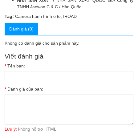
NHÀ SẢN XUẤT / NHÀ SẢN XUẤT QUỐC GIA Công ty
TNHH Jaewon C & C / Hàn Quốc
Tag:
Camera hành trình ô tô
,
IROAD
Đánh giá (0)
Không có đánh giá cho sản phẩm này.
Viết đánh giá
Tên bạn:
Đánh giá của bạn:
Lưu ý:
không hỗ trợ HTML!