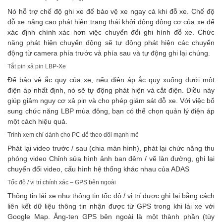
Nó hỗ trợ chế độ ghi xe để bảo vệ xe ngay cả khi đỗ xe. Chế độ
đỗ xe nâng cao phát hiện trạng thái khởi động động cơ của xe để
xác định chính xác hơn việc chuyển đổi ghi hình đỗ xe. Chức
năng phát hiện chuyển động sẽ tự động phát hiện các chuyển
động từ camera phía trước và phía sau và tự động ghi lại chúng.
Tắt pin xả pin LBP-Xe
Để bảo vệ ắc quy của xe, nếu điện áp ắc quy xuống dưới một
điện áp nhất định, nó sẽ tự động phát hiện và cắt điện. Điều này
giúp giảm nguy cơ xả pin và cho phép giám sát đỗ xe. Với việc bổ
sung chức năng LBP mùa đông, bạn có thể chọn quản lý điện áp
một cách hiệu quả.
Trình xem chỉ dành cho PC để theo dõi mạnh mẽ
Phát lại video trước / sau (chia màn hình), phát lại chức năng thu
phóng video Chỉnh sửa hình ảnh ban đêm / vẽ làn đường, ghi lại
chuyển đổi video, cấu hình hệ thống khác nhau của ADAS
Tốc độ / vị trí chính xác – GPS bên ngoài
Thông tin lái xe như thông tin tốc độ / vị trí được ghi lại bằng cách
liên kết dữ liệu thông tin nhận được từ GPS trong khi lái xe với
Google Map. Ăng-ten GPS bên ngoài là một thành phần (tùy