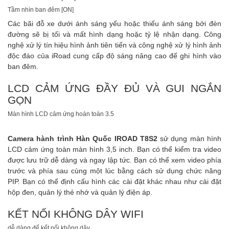
Tầm nhìn ban đêm [ON]
Các bãi đỗ xe dưới ánh sáng yếu hoặc thiếu ánh sáng bởi đèn
đường sẽ bị tối và mất hình dạng hoặc tỷ lệ nhận dạng. Công
nghệ xử lý tín hiệu hình ảnh tiên tiến và công nghệ xử lý hình ảnh
độc đáo của iRoad cung cấp độ sáng nâng cao để ghi hình vào
ban đêm.
LCD CẢM ỨNG ĐẦY ĐỦ VÀ GUI NGẮN
GỌN
Màn hình LCD cảm ứng hoàn toàn 3.5
Camera hành trình
Hàn Quốc IROAD T8S2
sử dụng màn hình
LCD cảm ứng toàn màn hình 3,5 inch. Bạn có thể kiểm tra video
được lưu trữ dễ dàng và ngay lập tức. Bạn có thể xem video phía
trước và phía sau cùng một lúc bằng cách sử dụng chức năng
PIP. Bạn có thể định cấu hình các cài đặt khác nhau như cài đặt
hộp đen, quản lý thẻ nhớ và quản lý điện áp.
KẾT NỐI KHÔNG DÂY WIFI
dễ dàng để kết nối không dây