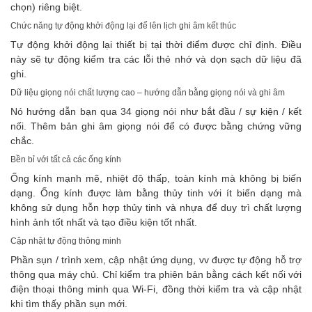
chọn) riêng biệt.
Chức năng tự động khởi động lại để lên lịch ghi âm kết thúc
Tự động khởi động lại thiết bị tại thời điểm được chỉ định. Điều
này sẽ tự động kiểm tra các lỗi thẻ nhớ và dọn sạch dữ liệu đã
ghi.
Dữ liệu giọng nói chất lượng cao – hướng dẫn bằng giọng nói và ghi âm
Nó hướng dẫn bạn qua 34 giọng nói như bắt đầu / sự kiện / kết
nối. Thêm bản ghi âm giọng nói để có được bằng chứng vững
chắc.
Bền bỉ với tất cả các ống kính
Ống kính mạnh mẽ, nhiệt độ thấp, toàn kính mà không bị biến
dạng. Ống kính được làm bằng thủy tinh với ít biến dạng mà
không sử dụng hỗn hợp thủy tinh và nhựa để duy trì chất lượng
hình ảnh tốt nhất và tạo điều kiện tốt nhất.
Cập nhật tự động thông minh
Phần sụn / trình xem, cập nhật ứng dụng, vv được tự động hỗ trợ
thông qua máy chủ. Chỉ kiểm tra phiên bản bằng cách kết nối với
điện thoại thông minh qua Wi-Fi, đồng thời kiểm tra và cập nhật
khi tìm thấy phần sụn mới.