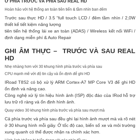
Ở PHÍA TRƯỚC VÀ PHÍA SAU REAL HD
Hoàn hảo với hệ thống an toàn tiên tiến & tầm nhìn ban đêm
Trước sau thực HD / 3.5 “full touch LCD / đêm tầm nhìn / 2,0W
thiết kế tiết kiệm năng lượng
tiên tiến hệ thống lái xe an toàn (ADAS) / Wireless kết nối WiFi /
định dạng miễn phí & Auto Repair
GHI ÂM THỰC – TRƯỚC VÀ SAU REAL
HD
Nhẹ nhàng hơn với 30 khung hình phía trước và phía sau
CPU mạnh mẽ với độ tin cậy và ổn định để ghi HD
IRoad T8S2 có bộ xử lý ARM Cortex-A7 MP Core V3 để ghi HD
ổn định và nâng cao.
Công nghệ xử lý tín hiệu hình ảnh (ISP) độc đáo của IRod hỗ trợ
lưu trữ rõ ràng và ổn định hình ảnh.
Quay video 30 khung hình phía trước và phía sau mượt mà
Cả phía trước và phía sau đều ghi lại hình ảnh mượt mà và rõ nét
ở 30 khung hình mỗi giây. Ở tốc độ cao, biển số xe và môi trường
xung quanh có thể được nhận ra chính xác hơn.