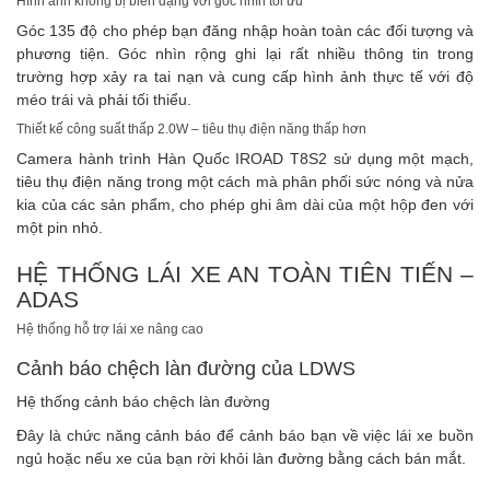
Hình ảnh không bị biến dạng với góc nhìn tối ưu
Góc 135 độ cho phép bạn đăng nhập hoàn toàn các đối tượng và
phương tiện. Góc nhìn rộng ghi lại rất nhiều thông tin trong
trường hợp xảy ra tai nạn và cung cấp hình ảnh thực tế với độ
méo trái và phải tối thiểu.
Thiết kế công suất thấp 2.0W – tiêu thụ điện năng thấp hơn
Camera hành trình Hàn Quốc IROAD T8S2 sử dụng một mạch,
tiêu thụ điện năng trong một cách mà phân phối sức nóng và nửa
kia của các sản phẩm, cho phép ghi âm dài của một hộp đen với
một pin nhỏ.
HỆ THỐNG LÁI XE AN TOÀN TIÊN TIẾN –
ADAS
Hệ thống hỗ trợ lái xe nâng cao
Cảnh báo chệch làn đường của LDWS
Hệ thống cảnh báo chệch làn đường
Đây là chức năng cảnh báo để cảnh báo bạn về việc lái xe buồn
ngủ hoặc nếu xe của bạn rời khỏi làn đường bằng cách bán mắt.