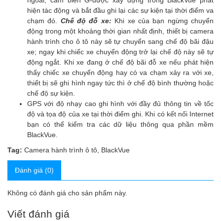
ngoài, cảm biến G-được xây dựng trong BlackVue phát
hiện tác động và bắt đầu ghi lại các sự kiện tại thời điểm va
chạm đó.
Chế độ đỗ xe:
Khi xe của bạn ngừng chuyển
động trong một khoảng thời gian nhất định, thiết bị
camera
hành trình
cho ô tô này sẽ tự chuyển sang chế độ bãi đậu
xe; ngay khi chiếc xe chuyển động trở lại chế độ này sẽ tự
động ngắt. Khi xe đang ở chế độ bãi đỗ xe nếu phát hiện
thấy chiếc xe chuyển động hay có va chạm xảy ra với xe,
thiết bị sẽ ghi hình ngay tức thì ở chế độ bình thường hoặc
chế độ sự kiện.
GPS với độ nhạy cao ghi hình với đầy đủ thông tin về tốc
độ và tọa độ của xe tại thời điểm ghi. Khi có kết nối Internet
bạn có thể kiểm tra các dữ liệu thông qua phần mềm
BlackVue.
Tag:
Camera hành trình ô tô
,
BlackVue
Đánh giá (0)
Không có đánh giá cho sản phẩm này.
Viết đánh giá