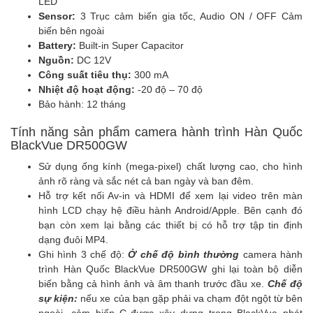
LED
Sensor:
3 Trục cảm biến gia tốc, Audio ON / OFF Cảm
biến bên ngoài
Battery:
Built-in Super Capacitor
Nguồn:
DC 12V
Công suất tiêu thụ:
300 mA
Nhiệt độ hoạt động:
-20 độ – 70 độ
Bảo hành: 12 tháng
Tính năng sản phẩm camera hành trình Hàn Quốc
BlackVue DR500GW
Sử dụng ống kính (mega-pixel) chất lượng cao, cho hình
ảnh rõ ràng và sắc nét cả ban ngày và ban đêm.
Hỗ trợ kết nối Av-in và HDMI để xem lại video trên màn
hình LCD chạy hệ điều hành Android/Apple. Bên cạnh đó
bạn còn xem lại bằng các thiết bị có hỗ trợ tập tin định
dạng đuôi MP4.
Ghi hình 3 chế độ:
Ở chế độ bình thường
camera hành
trình
Hàn Quốc BlackVue DR500GW ghi lại toàn bộ diễn
biến bằng cả hình ảnh và âm thanh trước đầu xe.
Chế độ
sự kiện:
nếu xe của bạn gặp phải va chạm đột ngột từ bên