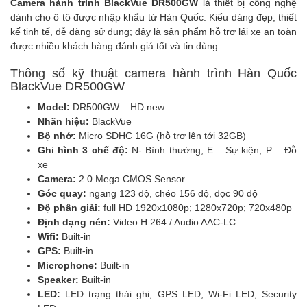
Camera hành trình BlackVue DR500GW
là thiết bị công nghệ
dành cho ô tô được nhập khẩu từ Hàn Quốc. Kiểu dáng đẹp, thiết
kế tinh tế, dễ dàng sử dụng; đây là sản phẩm hỗ trợ lái xe an toàn
được nhiều khách hàng đánh giá tốt và tin dùng.
Thông số kỹ thuật camera hành trình Hàn Quốc
BlackVue DR500GW
Model:
DR500GW – HD new
Nhãn hiệu:
BlackVue
Bộ nhớ:
Micro SDHC 16G (hỗ trợ lên tới 32GB)
Ghi hình 3 chế độ:
N- Bình thường; E – Sự kiện; P – Đỗ
xe
Camera:
2.0 Mega CMOS Sensor
Góc quay:
ngang 123 độ, chéo 156 độ, dọc 90 độ
Độ phân giải:
full HD 1920x1080p; 1280x720p; 720x480p
Định dạng nén:
Video H.264 / Audio AAC-LC
Wifi:
Built-in
GPS:
Built-in
Microphone:
Built-in
Speaker:
Built-in
LED:
LED trạng thái ghi, GPS LED, Wi-Fi LED, Security