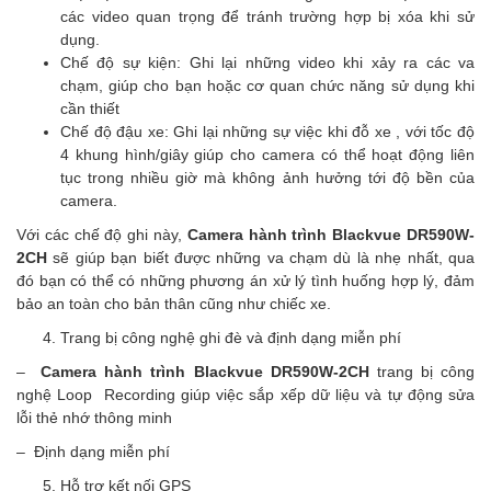
các video quan trọng để tránh trường hợp bị xóa khi sử
dụng.
Chế độ sự kiện: Ghi lại những video khi xảy ra các va
chạm, giúp cho bạn hoặc cơ quan chức năng sử dụng khi
cần thiết
Chế độ đậu xe: Ghi lại những sự việc khi đỗ xe , với tốc độ
4 khung hình/giây giúp cho camera có thể hoạt động liên
tục trong nhiều giờ mà không ảnh hưởng tới độ bền của
camera.
Với các chế độ ghi này,
Camera hành trình Blackvue DR590W-
2CH
sẽ giúp bạn biết được những va chạm dù là nhẹ nhất, qua
đó bạn có thể có những phương án xử lý tình huống hợp lý, đảm
bảo an toàn cho bản thân cũng như chiếc xe.
Trang bị công nghệ ghi đè và định dạng miễn phí
–
Camera hành trình Blackvue DR590W-2CH
trang bị công
nghệ Loop Recording giúp việc sắp xếp dữ liệu và tự động sửa
lỗi thẻ nhớ thông minh
– Định dạng miễn phí
Hỗ trợ kết nối GPS