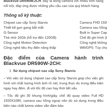
Blackvue DR590W-2CH
, đây là dòng camera với nhiều tính năng
nổi trội, đáp ứng được những yêu cầu cao của quý khách hàng.
Thông số kỹ thuật:
Chipset cao cấp Sony Starvis
Camera FHD 19
Thiết kế gọn gang bắt mắt
Camera sau hồng
G-Sensor
Built in Super Cap
Thẻ nhớ 16Gb (hỗ trợ đến 120GB)
Chế độ ghi hình (
Công nghệ Motion Detection
Công nghệ không 
Công nghệ tiêu thụ điện năng thấp
Wifi/GPS: Tùy ch
Đặc điểm của Camera hành trình
Blackvue DR590W-2CH:
Sử dụng chipset cao cấp Sony Starvis
– Với việc sử dụng chipset cao cấp Sony Starvis giúp cho việc ghi
hình với chất lượng hình ảnh rõ nét, trung thực dù trong điều kiện
ngay hay đêm, đi với tốc độ cao hay thời tiết xấu.
– Tốc độ ghi 30 khung hình/giây, chế độ quay video Full HD
1920X1080, camera sau hồng ngoại nên dù sử dụng trong điều
kiện nào chất lượng video vẫn đảm bảo.