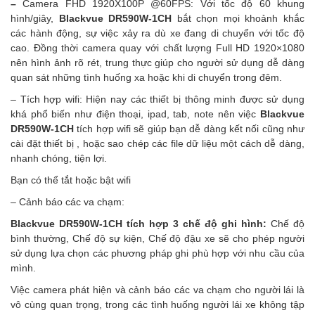
–
Camera FHD 1920X100P @60FPS: Với tốc độ 60 khung
hình/giây,
Blackvue DR590W-1CH
bắt chọn mọi khoảnh khắc
các hành động, sự việc xảy ra dù xe đang di chuyển với tốc độ
cao. Đồng thời camera quay với chất lượng Full HD 1920×1080
nên hình ảnh rõ rét, trung thực giúp cho người sử dụng dễ dàng
quan sát những tình huống xa hoặc khi di chuyển trong đêm.
– Tích hợp wifi: Hiện nay các thiết bị thông minh được sử dụng
khá phổ biến như điện thoại, ipad, tab, note nên việc
Blackvue
DR590W-1CH
tích hợp wifi sẽ giúp bạn dễ dàng kết nối cũng như
cài đặt thiết bị , hoặc sao chép các file dữ liệu một cách dễ dàng,
nhanh chóng, tiện lợi.
Bạn có thể tắt hoặc bật wifi
– Cảnh báo các va chạm:
Blackvue DR590W-1CH tích hợp 3 chế độ ghi hình:
Chế độ
bình thường, Chế độ sự kiện, Chế độ đậu xe sẽ cho phép người
sử dụng lựa chọn các phương pháp ghi phù hợp với nhu cầu của
mình.
Việc camera phát hiện và cảnh báo các va chạm cho người lái là
vô cùng quan trọng, trong các tình huống người lái xe không tập