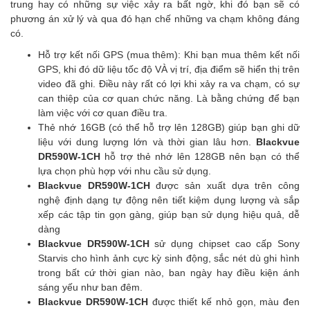
trung hay có những sự việc xảy ra bất ngờ, khi đó bạn sẽ có
phương án xử lý và qua đó hạn chế những va chạm không đáng
có.
Hỗ trợ kết nối GPS (mua thêm): Khi bạn mua thêm kết nối
GPS, khi đó dữ liệu tốc độ VÀ vị trí, địa điểm sẽ hiển thị trên
video đã ghi. Điều này rất có lợi khi xảy ra va chạm, có sự
can thiệp của cơ quan chức năng. Là bằng chứng để bạn
làm việc với cơ quan điều tra.
Thẻ nhớ 16GB (có thể hỗ trợ lên 128GB) giúp bạn ghi dữ
liệu với dung lượng lớn và thời gian lâu hơn.
Blackvue
DR590W-1CH
hỗ trợ thẻ nhớ lên 128GB nên bạn có thể
lựa chọn phù hợp với nhu cầu sử dụng.
Blackvue DR590W-1CH
được sản xuất dựa trên công
nghệ định dạng tự động nên tiết kiệm dụng lượng và sắp
xếp các tập tin gọn gàng, giúp bạn sử dụng hiệu quả, dễ
dàng
Blackvue DR590W-1CH
sử dụng chipset cao cấp Sony
Starvis cho hình ảnh cực kỳ sinh động, sắc nét dù ghi hình
trong bất cứ thời gian nào, ban ngày hay điều kiện ánh
sáng yếu như ban đêm.
Blackvue DR590W-1CH
được thiết kế nhỏ gọn, màu đen