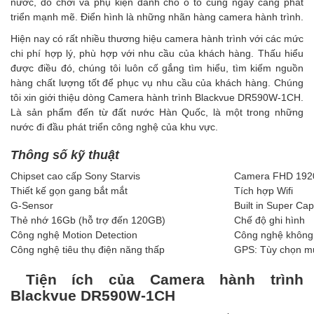
nước, đồ chơi và phụ kiện dành cho ô tô cũng ngày càng phát
triển mạnh mẽ. Điển hình là những nhãn hàng camera hành trình.
Hiện nay có rất nhiều thương hiệu
camera hành trình
với các mức
chi phí hợp lý, phù hợp với nhu cầu của khách hàng. Thấu hiểu
được điều đó, chúng tôi luôn cố gắng tìm hiểu, tìm kiếm nguồn
hàng chất lượng tốt để phục vụ nhu cầu của khách hàng. Chúng
tôi xin giới thiệu dòng Camera hành trình Blackvue DR590W-1CH.
Là sản phẩm đến từ đất nước Hàn Quốc, là một trong những
nước đi đầu phát triển công nghệ của khu vực.
Thông số kỹ thuật
Chipset cao cấp Sony Starvis
Camera FHD 19
Thiết kế gọn gang bắt mắt
Tích hợp Wifi
G-Sensor
Built in Super Cap
Thẻ nhớ 16Gb (hỗ trợ đến 120GB)
Chế độ ghi hình
Công nghệ Motion Detection
Công nghệ không 
Công nghệ tiêu thụ điện năng thấp
GPS: Tùy chọn m
Tiện ích của Camera hành trình
Blackvue DR590W-1CH