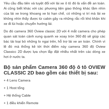
Yêu cầu đầu tiên và tuyệt đối với lái xe ô tô đó là vấn đề an toàn.
Ai cũng biết khác với các phương tiện giao thông khác tầm nhìn
của lái xe trong khoang xe bị hạn chế, có những vị trí mà lái xe
không nhìn thấy được từ cabin gây ra những rắc rối khó khăn khi
xe đi lùi hoặc chuyển hướng lái.
Do đó
camera 360 Oview
classic 2D với 4 mắt camera cho phép
quan sát toàn cảnh xung quanh xe xoay tròn 360 độ sẽ giúp các
bác tài loại bỏ những lo ngại trên, hỗ trợ lái xe an toàn. Chính vì
lẽ đó mà thống kê tới thời điểm này camera 360 độ Oview
Classicc 2D được lựa chọn lắp đặt nhiều nhất trên các dòng xe
hơi ở nước ta.
Bộ sản phẩm Camera 360 độ ô tô OVIEW
CLASSIC 2D bao gồm các thiết bị sau:
+ 4 Lens Camera
+ 1 Host tổng
+ Hệ thống Cable
+ 1 điều khiển Remote