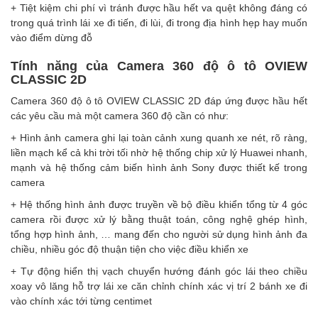
+ Tiệt kiệm chi phí vì tránh được hầu hết va quệt không đáng có
trong quá trình lái xe đi tiến, đi lùi, đi trong địa hình hẹp hay muốn
vào điểm dừng đỗ
Tính năng của Camera 360 độ ô tô OVIEW
CLASSIC 2D
Camera 360 độ ô tô OVIEW CLASSIC 2D đáp ứng được hầu hết
các yêu cầu mà một camera 360 độ cần có như:
+ Hình ảnh camera ghi lại toàn cảnh xung quanh xe nét, rõ ràng,
liền mạch kể cả khi trời tối nhờ hệ thống chip xử lý Huawei nhanh,
mạnh và hệ thống cảm biến hình ảnh Sony được thiết kế trong
camera
+ Hệ thống hình ảnh được truyền về bộ điều khiển tổng từ 4 góc
camera rồi được xử lý bằng thuật toán, công nghệ ghép hình,
tổng hợp hình ảnh, … mang đến cho người sử dụng hình ảnh đa
chiều, nhiều góc độ thuận tiện cho việc điều khiển xe
+ Tự động hiển thị vạch chuyển hướng đánh góc lái theo chiều
xoay vô lăng hỗ trợ lái xe căn chỉnh chính xác vị trí 2 bánh xe đi
vào chính xác tới từng centimet