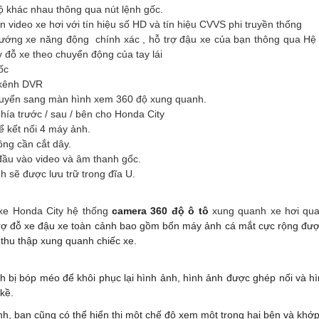
 khác nhau thông qua nút lệnh gốc.
n video xe hơi với tín hiệu số HD và tín hiệu CVVS phi truyền thống
ớng xe năng động chính xác , hỗ trợ đậu xe của bạn thông qua Hệ
đỗ xe theo chuyển động của tay lái
ốc
 kênh DVR
chuyển sang màn hình xem 360 độ xung quanh.
ía trước / sau / bên cho Honda City
 kết nối 4 máy ảnh.
g cần cắt dây.
ầu vào video và âm thanh gốc.
 sẽ được lưu trữ trong đĩa U.
xe Honda City hệ thống
camera 360 độ ô tô
xung quanh xe hơi qua
rợ đỗ xe đậu xe toàn cảnh bao gồm bốn máy ảnh cá mắt cực rộng được
thu thập xung quanh chiếc xe.
nh bị bóp méo để khôi phục lại hình ảnh, hình ảnh được ghép nối và 
kề.
nh, bạn cũng có thể hiển thị một chế độ xem một trong hai bên và khớp 