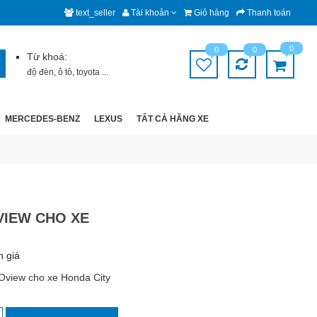
text_seller
Tài khoản
Giỏ hàng
Thanh toán
0
0
0
Từ khoá:
độ đèn
,
ô tô
,
toyota
...
MERCEDES-BENZ
LEXUS
TẤT CẢ HÃNG XE
VIEW CHO XE
h giá
Oview cho xe Honda City