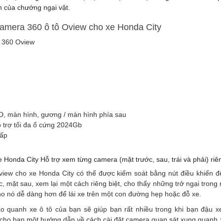
ch của chướng ngại vật.
camera 360 ô tô Oview cho xe Honda City
 360 Oview
VD, màn hình, gương / màn hình phía sau
ỗ trợ tối đa ổ cứng 2024Gb
cấp
Honda City Hỗ trợ xem từng camera (mặt trước, sau, trái và phải) riên
iew cho xe Honda City có thể được kiểm soát bằng nút điều khiển đ
, mặt sau, xem lại một cách riêng biệt, cho thấy những trở ngại trong m
ho nó dễ dàng hơn để lái xe trên một con đường hẹp hoặc đỗ xe.
quanh xe ô tô của bạn sẽ giúp bạn rất nhiều trong khi bạn đậu x
p cho bạn một hướng dẫn về cách cài đặt camera quan sát xung quanh x