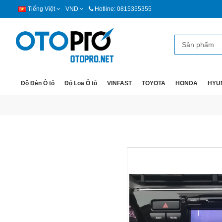
Tiếng Việt
VND
Hotline: 0815355355
Độ Đèn Ô tô
Độ Loa Ô tô
VINFAST
TOYOTA
HONDA
HYU