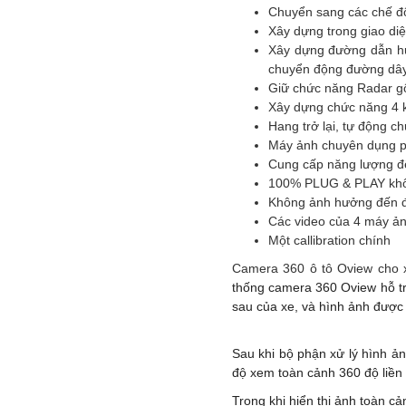
Chuyển sang các chế độ
Xây dựng trong giao diệ
Xây dựng đường dẫn hư
chuyển động đường dây 
Giữ chức năng Radar g
Xây dựng chức năng 4
Hang trở lại, tự động 
Máy ảnh chuyên dụng ph
Cung cấp năng lượng để
100% PLUG & PLAY khôn
Không ảnh hưởng đến đ
Các video của 4 máy ảnh
Một callibration chính
Camera 360 ô tô Oview cho 
thống camera 360 Oview hỗ t
sau của xe, và hình ảnh được 
Sau khi bộ phận xử lý hình ả
độ xem toàn cảnh 360 độ liền 
Trong khi hiển thị ảnh toàn cả