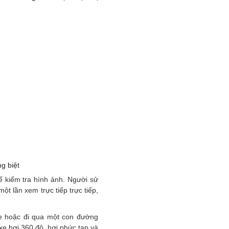
g biệt
ể kiểm tra hình ảnh. Người sử
ột lần xem trực tiếp trực tiếp,
e hoặc đi qua một con đường
e hơi 360 độ, hơi phức tạp và