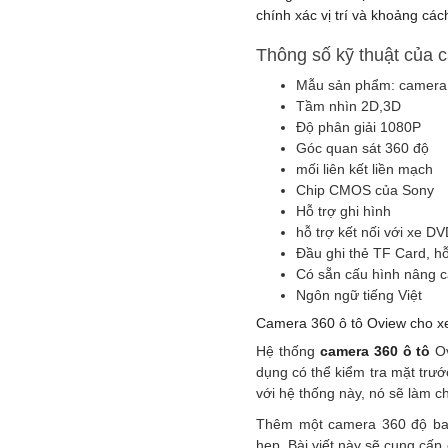
chính xác vị trí và khoảng cá
Thông số kỹ thuật của 
Mẫu sản phẩm: camera
Tầm nhìn 2D,3D
Độ phân giải 1080P
Góc quan sát 360 độ
mối liên kết liền mạch
Chip CMOS của Sony
Hỗ trợ ghi hình
hỗ trợ kết nối với xe D
Đầu ghi thẻ TF Card, h
Có sẵn cấu hình nâng 
Ngôn ngữ tiếng Việt
Camera 360 ô tô Oview cho xe 
Hệ thống
camera 360 ô tô
Ov
dụng có thể kiểm tra mặt trước
với hệ thống này, nó sẽ làm c
Thêm một camera 360 độ bao 
hẹp. Bài viết này sẽ cung cấ