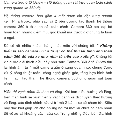
Camera 360 ô tô Oview – Hệ thống quan sát trực quan toàn cảnh
xung quanh xe 360 độ .
Hệ thống camera bao gồm 4 mắt được lắp đặt xung quanh
xe:
Phía trước, phía sau và 2 bên gương tạo thành hệ thống
camera 360 ô tô quan sát toàn cảnh.
Camera 360 oto
loại bỏ
hoàn toàn những điểm mù, góc khuất mà trước giờ chúng ta luôn
e ngại.
Đã có rất nhiều khách hàng thắc mắc với chúng tôi:
” Không
hiểu vì sao camera 360 ô tô lại có thể thu lại hình ảnh toàn
cảnh 360 độ của xe như nhìn từ trên cao xuống”
. Chúng tôi
xin được giải thích điều này như sau: Camera 360 ô tô Oview thu
lại hình ảnh từ 4 mắt camera gắn ở xung quanh xe, chúng được
xử lý bằng thuật toán, công nghệ ghép góc, tổng hợp hình ảnh
liền mạch tạo thành hệ thống camera 360 ô tô quan sát toàn
cảnh.
Hiển thị vạch đánh lái theo vô lăng:
Khi bạn điều hướng vô lăng,
trên màn hình sẽ xuất hiện 2 vạch canh xe di chuyển theo hướng
vô lăng, xác định chính xác vị trí mà 2 bánh xe sẽ chạm tới. Điều
này đặc biệt giúp ích cho những người mới lái chưa có cảm nhận
tốt về xe và khoảng cách của xe. Trong những điều kiện địa hình