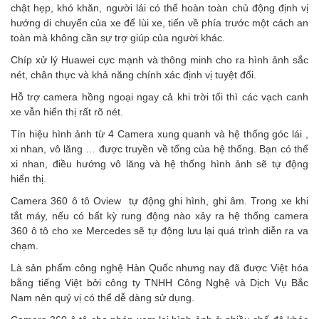
chật hẹp, khó khăn, người lái có thể hoàn toàn chủ động định vị
hướng di chuyển của xe để lùi xe, tiến về phía trước một cách an
toàn mà không cần sự trợ giúp của người khác.
Chíp xử lý Huawei cực mạnh và thông minh cho ra hình ảnh sắc
nét, chân thực và khả năng chính xác định vị tuyệt đối.
Hỗ trợ camera hồng ngoại ngay cả khi trời tối thì các vạch canh
xe vẫn hiển thị rất rõ nét.
Tín hiệu hình ảnh từ 4 Camera xung quanh và hệ thống góc lái ,
xi nhan, vô lăng … được truyền về tổng của hệ thống. Bạn có thể
xi nhan, điều hướng vô lăng và hệ thống hình ảnh sẽ tự động
hiển thị.
Camera 360 ô tô Oview
tự động ghi hình, ghi âm. Trong xe khi
tắt máy, nếu có bất kỳ rung động nào xảy ra hệ thống
camera
360 ô tô cho xe Mercedes
sẽ tự động lưu lại quá trình diễn ra va
chạm.
Là sản phẩm công nghệ Hàn Quốc nhưng nay đã được Việt hóa
bằng tiếng Việt bởi công ty TNHH Công Nghệ và Dịch Vụ Bắc
Nam nên quý vị có thể dễ dàng sử dụng.