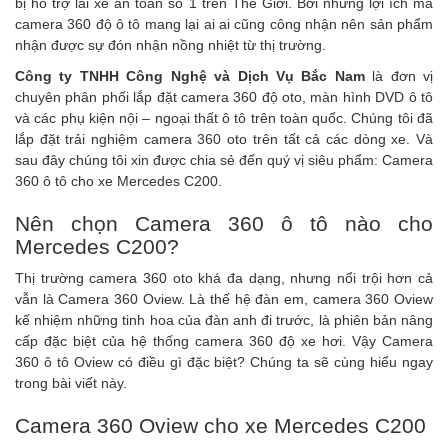
bị hỗ trợ lái xe an toàn số 1 trên Thế Giới. Bởi những lợi ích mà
camera 360 độ ô tô
mang lại ai ai cũng công nhận nên sản phẩm
nhận được sự đón nhận nồng nhiệt từ thị trường.
Công ty TNHH Công Nghệ và Dịch Vụ Bắc Nam
là đơn vị
chuyên phân phối lắp đặt
camera 360 độ oto
, màn hình DVD ô tô
và các phụ kiện nội – ngoại thất ô tô trên toàn quốc. Chúng tôi đã
lắp đặt trải nghiệm
camera 360 oto
trên tất cả các dòng xe. Và
sau đây chúng tôi xin được chia sẻ đến quý vị siêu phẩm:
Camera
360 ô tô cho xe Mercedes C200
.
Nên chọn Camera 360 ô tô nào cho
Mercedes C200?
Thị trường
camera 360 oto
khá đa dạng, nhưng nổi trội hơn cả
vẫn là
Camera 360 Oview
. Là thế hệ đàn em, camera 360 Oview
kế nhiệm những tinh hoa của đàn anh đi trước, là phiên bản nâng
cấp đặc biệt của hệ thống
camera 360 độ xe hơi
. Vậy Camera
360 ô tô Oview có điều gì đặc biệt? Chúng ta sẽ cùng hiểu ngay
trong bài viết này.
Camera 360 Oview cho xe Mercedes C200