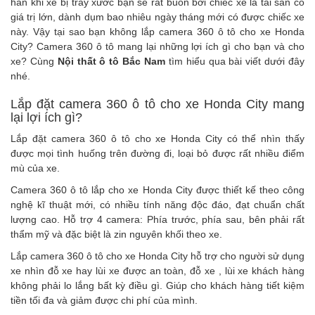
hẳn khi xe bị trầy xước bạn sẽ rất buồn bởi chiếc xe là tài sản có
giá trị lớn, dành dụm bao nhiêu ngày tháng mới có được chiếc xe
này. Vậy tại sao bạn không lắp
camera 360 ô tô
cho xe Honda
City?
Camera 360 ô tô
mang lại những lợi ích gì cho bạn và cho
xe? Cùng
Nội thất ô tô Bắc Nam
tìm hiểu qua bài viết dưới đây
nhé.
Lắp đặt camera 360 ô tô cho xe Honda City mang
lại lợi ích gì?
Lắp đặt camera 360 ô tô cho xe Honda City
có thể nhìn thấy
được mọi tình huống trên đường đi, loại bỏ được rất nhiều điểm
mù của xe.
Camera 360 ô tô lắp cho xe Honda City
được thiết kế theo công
nghệ kĩ thuật mới, có nhiều tính năng độc đáo, đạt chuẩn chất
lượng cao. Hỗ trợ 4 camera: Phía trước, phía sau, bên phải rất
thẩm mỹ và đặc biệt là zin nguyên khối theo xe.
Lắp camera 360 ô tô cho xe Honda City
hỗ trợ cho người sử dụng
xe nhìn đỗ xe hay lùi xe được an toàn, đỗ xe , lùi xe khách hàng
không phải lo lắng bất kỳ điều gì. Giúp cho khách hàng tiết kiệm
tiền tối đa và giảm được chi phí của mình.