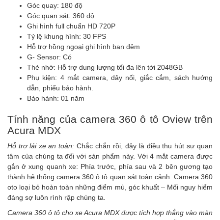
Góc quay: 180 độ
Góc quan sát: 360 độ
Ghi hình full chuẩn HD 720P
Tỷ lệ khung hình: 30 FPS
Hỗ trợ hồng ngoại ghi hình ban đêm
G- Sensor: Có
Thẻ nhớ: Hỗ trợ dung lượng tối đa lên tới 2048GB
Phụ kiện: 4 mắt camera, dây nối, giắc cắm, sách hướng
dẫn, phiếu bảo hành.
Bảo hành: 01 năm
Tính năng của camera 360 ô tô Oview trên
Acura MDX
Hỗ trợ lái xe an toàn:
Chắc chắn rồi, đây là điều thu hút sự quan
tâm của chúng ta đối với sản phẩm này. Với 4 mắt camera được
gắn ở xung quanh xe: Phía trước, phía sau và 2 bên gương tạo
thành hệ thống camera 360 ô tô quan sát toàn cảnh.
Camera 360
oto
loại bỏ hoàn toàn những điểm mù, góc khuất – Mối nguy hiểm
đáng sợ luôn rình rập chúng ta.
Camera 360 ô tô cho xe Acura MDX được tích hợp thẳng vào màn