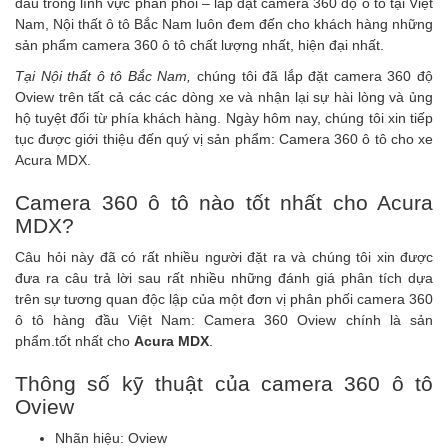
đầu trong lĩnh vực phân phối – lắp đặt
camera 360 độ ô tô
tại Việt
Nam, Nội thất ô tô Bắc Nam luôn đem đến cho khách hàng những
sản phẩm camera 360 ô tô chất lượng nhất, hiện đại nhất.
Tại Nội thất ô tô Bắc Nam,
chúng tôi đã lắp đặt
camera 360 độ
Oview
trên tất cả các các dòng xe và nhận lại sự hài lòng và ủng
hộ tuyệt đối từ phía khách hàng. Ngày hôm nay, chúng tôi xin tiếp
tục được giới thiệu đến quý vị sản phẩm:
Camera 360 ô tô cho xe
Acura MDX
.
Camera 360 ô tô nào tốt nhất cho Acura
MDX?
Câu hỏi này đã có rất nhiều người đặt ra và chúng tôi xin được
đưa ra câu trả lời sau rất nhiều những đánh giá phân tích dựa
trên sự tương quan độc lập của một đơn vị phân phối camera 360
ô tô hàng đầu Việt Nam:
Camera 360 Oview
chính là sản
phẩm.tốt nhất cho
Acura MDX
.
Thông số kỹ thuật của camera 360 ô tô
Oview
Nhãn hiệu: Oview