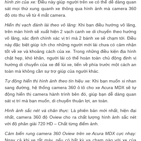
hình zin của xe:
Điều này giúp người trên xe có thể dễ dàng quan
sát mọi thứ xung quanh xe thông qua hình ảnh mà
camera 360
độ oto
thu về từ 4 mắt camera.
Hiển thị vạch đánh lái theo vô lăng:
Khi bạn điều hướng vô lăng,
trên màn hình sẽ xuất hiện 2 vạch canh xe di chuyển theo hướng
vô lăng, xác định chính xác vị trí mà 2 bánh xe sẽ chạm tới. Điều
này đặc biệt giúp ích cho những người mới lái chưa có cảm nhận
tốt về xe và khoảng cách của xe. Trong những điều kiện địa hình
chật hẹp, khó khăn, người lái có thể hoàn toàn chủ động định vị
hướng di chuyển của xe để lùi xe, tiến về phía trước một cách an
toàn mà không cần sự trợ giúp của người khác.
Tự động hiển thị hình ảnh theo tín hiệu xe:
Khi bạn muốn xi nhan
sang đường, hệ thống
camera 360 ô tô cho xe Acura MDX
sẽ tự
động hiển thị camera hành trình bên đó, giúp bạn dễ dàng quan
sát vị trí mà bạn muốn, di chuyển thuận lợi, an toàn.
Hình ảnh sắc nét và chân thực:
Là phiên bản mới nhất, hiện đại
nhất,
camera 360 độ Oview
cho ra chất lượng hình ảnh sắc nét
với độ phân giải 720 HD – Chất từng điểm ảnh.
Cảm biến rung
camera 360 Oview trên xe Acura MDX
cực nhạy:
Ngay cả khi xe tắt máy, nếu có bất kỳ va chạm nào với xe của