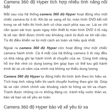
Camera 360 độ Hyper tích hợp nhiều tính năng nổi
bật
Mắt sau của hệ thống
camera 360 độ Hyper
hoạt động như một
chiếc
camera lùi ô tô
. Khi lái xe sang số lùi, màn hình DVD kết nối
trong xe sẽ hiển thị hình ảnh có chia vạch phía sau xe. Lái xe chỉ
cần quan sát trực quan ngay trên thiết bị
màn hình DVD ô tô
này
là sẽ xác định được chính xác khoảng cách từ đuôi xe tới vật cản.
Từ đó điều khiển xe lùi một cách an toàn và hiệu quả nhất.
Ngoài ra
camera 360 độ Hyper
còn hoạt động như một chiếc
camera hành trình
. Cả 4 mắt của hệ thống
camera ô tô
này đều
có khả năng ghi lại hành trình di chuyển của xe. Cùng tính năng
hỗ trợ thẻ nhớ có dung lượng lớn giúp bạn có thể lưu giữ hành
trình lái xe cả năm của mình mà không sợ thiếu dung lượng.
Camera 360 độ Hyper
tự động hiển thị hình ảnh theo tín hiệu xe.
Tích hợp tính năng hiển thị vạch chuyển hướng theo góc lái. Giúp
lái xe căn chỉnh chính xác khoảng cách từ hông xe tới va chạm.
Tránh được những rủi ro không đáng có, tránh trầy xước thân xe,
bảo vệ bạn và xế yêu an toàn.
Camera 360 độ Hyper bảo vệ xế yêu từ xa