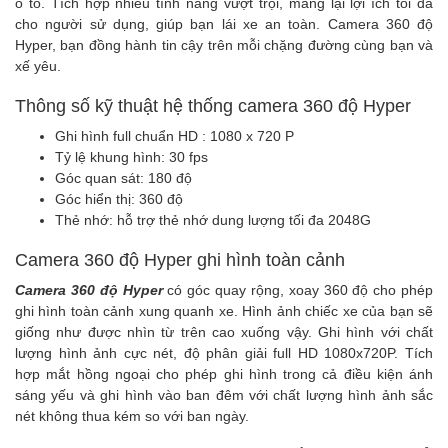
ô tô. Tích hợp nhiều tính năng vượt trội, mang lại lợi ích tối đa
cho người sử dụng, giúp bạn lái xe an toàn. Camera 360 độ
Hyper, bạn đồng hành tin cậy trên mỗi chặng đường cùng bạn và
xế yêu.
Thông số kỹ thuật hệ thống camera 360 độ Hyper
Ghi hình full chuẩn HD : 1080 x 720 P
Tỷ lệ khung hình: 30 fps
Góc quan sát: 180 độ
Góc hiển thị: 360 độ
Thẻ nhớ: hỗ trợ thẻ nhớ dung lượng tối đa 2048G
Camera 360 độ Hyper ghi hình toàn cảnh
Camera 360 độ Hyper
có góc quay rộng, xoay 360 độ cho phép
ghi hình toàn cảnh xung quanh xe. Hình ảnh chiếc xe của bạn sẽ
giống như được nhìn từ trên cao xuống vậy. Ghi hình với chất
lượng hình ảnh cực nét, độ phân giải full HD 1080x720P. Tích
hợp mắt hồng ngoại cho phép ghi hình trong cả điều kiện ánh
sáng yếu và ghi hình vào ban đêm với chất lượng hình ảnh sắc
nét không thua kém so với ban ngày.