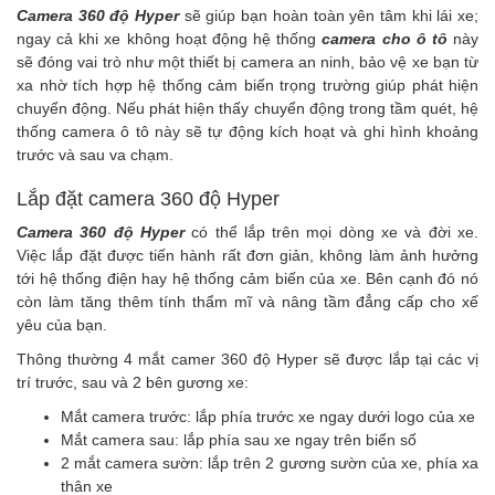
Camera 360 độ Hyper
sẽ giúp bạn hoàn toàn yên tâm khi lái xe;
ngay cả khi xe không hoạt động hệ thống
camera cho ô tô
này
sẽ đóng vai trò như một thiết bị camera an ninh, bảo vệ xe bạn từ
xa nhờ tích hợp hệ thống cảm biến trọng trường giúp phát hiện
chuyển động. Nếu phát hiện thấy chuyển động trong tầm quét, hệ
thống camera ô tô này sẽ tự động kích hoạt và ghi hình khoảng
trước và sau va chạm.
Lắp đặt camera 360 độ Hyper
Camera 360 độ Hyper
có thể lắp trên mọi dòng xe và đời xe.
Việc lắp đặt được tiến hành rất đơn giản, không làm ảnh hưởng
tới hệ thống điện hay hệ thống cảm biến của xe. Bên cạnh đó nó
còn làm tăng thêm tính thẩm mĩ và nâng tầm đẳng cấp cho xế
yêu của bạn.
Thông thường 4 mắt camer 360 độ Hyper sẽ được lắp tại các vị
trí trước, sau và 2 bên gương xe:
Mắt camera trước: lắp phía trước xe ngay dưới logo của xe
Mắt camera sau: lắp phía sau xe ngay trên biển số
2 mắt camera sườn: lắp trên 2 gương sườn của xe, phía xa
thân xe