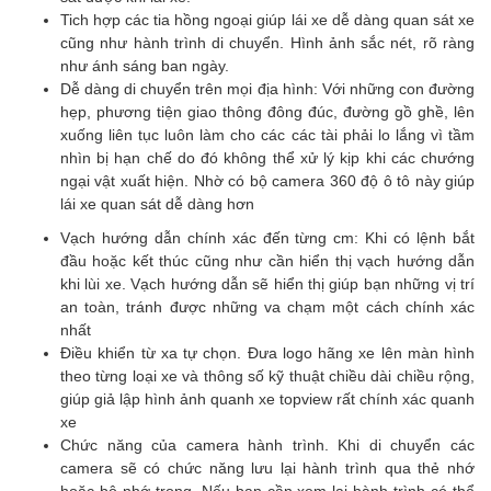
Tich hợp các tia hồng ngoại giúp lái xe dễ dàng quan sát xe
cũng như hành trình di chuyển. Hình ảnh sắc nét, rõ ràng
như ánh sáng ban ngày.
Dễ dàng di chuyển trên mọi địa hình: Với những con đường
hẹp, phương tiện giao thông đông đúc, đường gồ ghề, lên
xuống liên tục luôn làm cho các các tài phải lo lắng vì tầm
nhìn bị hạn chế do đó không thể xử lý kịp khi các chướng
ngại vật xuất hiện. Nhờ có bộ
camera 360 độ ô tô
này giúp
lái xe quan sát dễ dàng hơn
Vạch hướng dẫn chính xác đến từng cm: Khi có lệnh bắt
đầu hoặc kết thúc cũng như cần hiển thị vạch hướng dẫn
khi lùi xe. Vạch hướng dẫn sẽ hiển thị giúp bạn những vị trí
an toàn, tránh được những va chạm một cách chính xác
nhất
Điều khiển từ xa tự chọn. Đưa logo hãng xe lên màn hình
theo từng loại xe và thông số kỹ thuật chiều dài chiều rộng,
giúp giả lập hình ảnh quanh xe topview rất chính xác quanh
xe
Chức năng của camera hành trình. Khi di chuyển các
camera sẽ có chức năng lưu lại hành trình qua thẻ nhớ