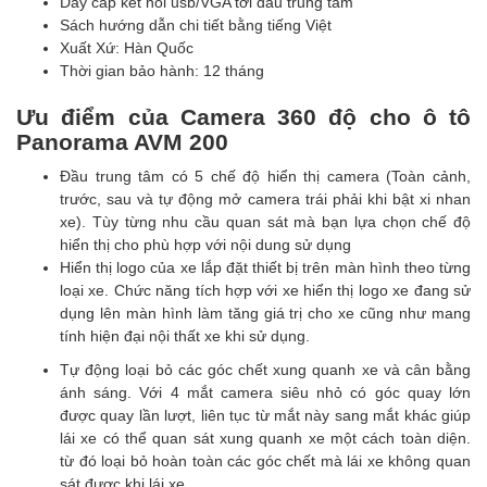
Dây cáp kết nối usb/VGA tới đầu trung tâm
Sách hướng dẫn chi tiết bằng tiếng Việt
Xuất Xứ: Hàn Quốc
Thời gian bảo hành: 12 tháng
Ưu điểm của Camera 360 độ cho ô tô
Panorama AVM 200
Đầu trung tâm có 5 chế độ hiển thị camera (Toàn cảnh,
trước, sau và tự động mở camera trái phải khi bật xi nhan
xe). Tùy từng nhu cầu quan sát mà bạn lựa chọn chế độ
hiển thị cho phù hợp với nội dung sử dụng
Hiển thị logo của xe lắp đặt thiết bị trên màn hình theo từng
loại xe. Chức năng tích hợp với xe hiển thị logo xe đang sử
dụng lên màn hình làm tăng giá trị cho xe cũng như mang
tính hiện đại nội thất xe khi sử dụng.
Tự động loại bỏ các góc chết xung quanh xe và cân bằng
ánh sáng. Với 4 mắt camera siêu nhỏ có góc quay lớn
được quay lần lượt, liên tục từ mắt này sang mắt khác giúp
lái xe có thể quan sát xung quanh xe một cách toàn diện.
từ đó loại bỏ hoàn toàn các góc chết mà lái xe không quan
sát được khi lái xe.