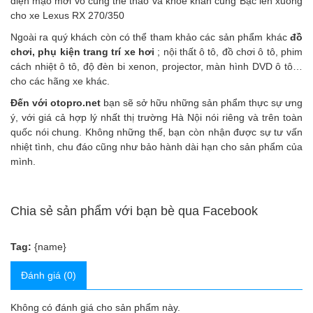
diện mạo mới vô cùng thể thao và khỏe khắn cùng
Bậc lên xuống
cho xe Lexus RX 270/350
Ngoài ra quý khách còn có thể tham khảo các sản phẩm
khác
đồ
chơi, phụ kiện trang trí xe hơi
;
nội thất ô tô
,
đồ chơi ô tô
,
phim
cách nhiệt ô tô
,
độ đèn bi xenon, projector
,
màn hình DVD ô tô
…
cho các hãng xe khác.
Đến với
otopro.net
bạn sẽ sở hữu những sản phẩm thực sự ưng
ý, với giá cả hợp lý nhất thị trường Hà Nội nói riêng và trên toàn
quốc nói chung. Không những thế, bạn còn nhận được sự tư vấn
nhiệt tình, chu đáo cũng như bảo hành dài hạn cho sản phẩm của
mình.
Chia sẻ sản phẩm với bạn bè qua Facebook
Tag:
{name}
Đánh giá (0)
Không có đánh giá cho sản phẩm này.