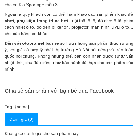
cho xe Kia Sportage mẫu 3
Ngoài ra quý khách còn có thể tham khảo các sản phẩm
khác
đồ
chơi, phụ kiện trang trí xe hơi
;
nội thất ô tô
,
đồ chơi ô tô
,
phim
cách nhiệt ô tô
,
độ đèn bi xenon, projector
,
màn hình DVD ô tô
…
cho các hãng xe khác.
Đến với
otopro.net
bạn sẽ sở hữu những sản phẩm thực sự ưng
ý, với giá cả hợp lý nhất thị trường Hà Nội nói riêng và trên toàn
quốc nói chung. Không những thế, bạn còn nhận được sự tư vấn
nhiệt tình, chu đáo cũng như bảo hành dài hạn cho sản phẩm của
mình.
Chia sẻ sản phẩm với bạn bè qua Facebook
Tag:
{name}
Đánh giá (0)
Không có đánh giá cho sản phẩm này.