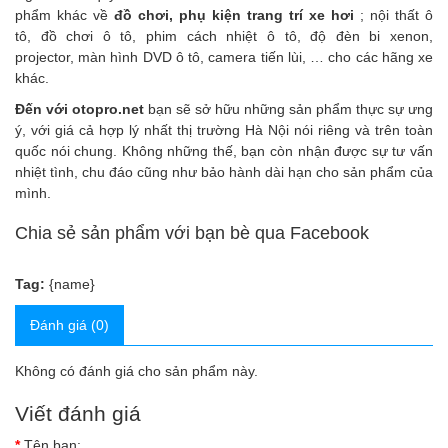
phẩm
khác về
đồ chơi, phụ kiện trang trí xe hơi
;
nội thất ô
tô
,
đồ chơi ô tô
, phim cách nhiệt ô tô, độ đèn bi xenon,
projector, màn hình DVD ô tô, camera tiến lùi, … cho các hãng xe
khác.
Đến với
otopro.net
bạn sẽ sở hữu những sản phẩm thực sự ưng
ý, với giá cả hợp lý nhất thị trường Hà Nội nói riêng và trên toàn
quốc nói chung. Không những thế, bạn còn nhận được sự tư vấn
nhiệt tình, chu đáo cũng như bảo hành dài hạn cho sản phẩm của
mình.
Chia sẻ sản phẩm với bạn bè qua Facebook
Tag:
{name}
Đánh giá (0)
Không có đánh giá cho sản phẩm này.
Viết đánh giá
Tên bạn: