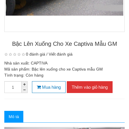
Bậc Lên Xuống Cho Xe Captiva Mẫu GM
0 đánh giá
/
Viết đánh giá
Nhà sản xuất:
CAPTIVA
Mã sản phẩm:
Bậc lên xuống cho xe Captiva mẫu GM
Tình trạng:
Còn hàng
Mua hàng
Thêm vào giỏ hàng
Mô tả