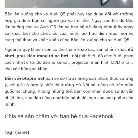
Bậc lên xuống cho xe Audi Q5
phát huy tác dụng đối với trường
hợp gia đình bạn có người già và trẻ nhỏ. Ngay sau khi độ
Bậc
lên xuống cho xe Audi Q5
lên xe bạn sẽ dễ dàng nhìn thấy ngay
sự khác biệt cho chiếc xe của mình. Sở hữu diện mạo mới vô
cùng thể thao và khỏe khắn cùng
Bậc lên xuống cho xe Audi Q5
.
Ngoài ra quý khách còn có thể tham khảo các sản phẩm
khác
đồ
chơi, phụ kiện trang trí xe hơi
;
nội thất ô tô
,
đồ chơi ô tô
,
phim
cách nhiệt ô tô
,
độ đèn bi xenon, projector
,
màn hình DVD ô tô
…
cho các hãng xe khác.
Đến với
otopro.net
bạn sẽ sở hữu những sản phẩm thực sự ưng
ý, với giá cả hợp lý nhất thị trường Hà Nội nói riêng và trên toàn
quốc nói chung. Không những thế, bạn còn nhận được sự tư vấn
nhiệt tình, chu đáo cũng như bảo hành dài hạn cho sản phẩm của
mình.
Chia sẻ sản phẩm với bạn bè qua Facebook
Tag:
{name}