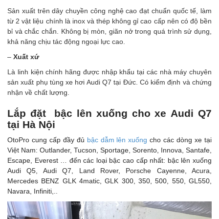
Sản xuất trên dây chuyền công nghệ cao đạt chuẩn quốc tế, làm
từ 2 vật liệu chính là inox và thép không gỉ cao cấp nên có độ bền
bỉ và chắc chắn. Không bị mòn, giãn nở trong quá trình sử dụng,
khả năng chịu tác động ngoại lực cao.
–
Xuất xứ
Là linh kiện chính hãng được nhập khẩu tại các nhà máy chuyên
sản xuất phụ tùng xe hơi Audi Q7 tại Đức. Có kiểm định và chứng
nhận về chất lượng.
Lắp đặt bậc lên xuống cho xe Audi Q7
tại Hà Nội
OtoPro cung cấp đầy đủ
bậc dẫm lên xuống
cho các dòng xe tại
Việt Nam: Outlander, Tucson, Sportage, Sorento, Innova, Santafe,
Escape, Everest … đến các loại bậc cao cấp nhất: bậc lên xuống
Audi Q5, Audi Q7, Land Rover, Porsche Cayenne, Acura,
Mercedes BENZ GLK 4matic, GLK 300, 350, 500, 550, GL550,
Navara, Infiniti,..